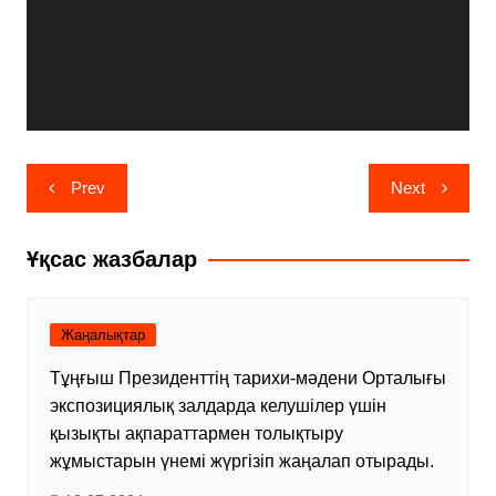
Навигация
Prev
Next
по
записям
Ұқсас жазбалар
Жаңалықтар
Тұңғыш Президенттің тарихи-мәдени Орталығы
экспозициялық залдарда келушілер үшін
қызықты ақпараттармен толықтыру
жұмыстарын үнемі жүргізіп жаңалап отырады.