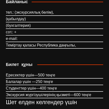
Байланыс
тел.: (экскурсиялық бөлім),
(қабылдау)
(бухгалтерия)
сот.: +
e-mail:
Теміртау қаласы Республика даңғылы,
Билет құны
Ересектер үшін—500 теңге
Балалар үшін —250 теңге
Студенттер үшін—400 теңге
Экскурсия жүргізушілерінің қызметі—600 теңге
Шет елден келгендер үшін