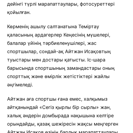
дейінгі түрлі марапаттаулары, фотосуреттері
қойылған.
Көрменің ашылу салтанатына Теміртау
қаласының ардагерлер Кеңесінің мүшелері,
балалар үйінің тәрбиеленушілері, жас
спортшылар, сондай-ақ Айтжан Исақовтың
туыстары мен достары қатысты. Іс-шара
барысында спортшының замандастары оның
спорттық және өмірлік жетістіктері жайлы
әңгімеледі.
Айтжан аға спортшы ғана емес, халқымыз
айтқанындай «Сегіз қырлы бір сырлы» жан,
халық әндерін домбырада нақышына келтіре
орындайды, қазақ шежіресін жақсы меңгерген
Айтжан Исақов өзінің барлық марапаттаулары