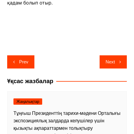
қадам болып отыр.
Навигация
Prev
Next
по
записям
Ұқсас жазбалар
Жаңалықтар
Тұңғыш Президенттің тарихи-мәдени Орталығы
экспозициялық залдарда келушілер үшін
қызықты ақпараттармен толықтыру