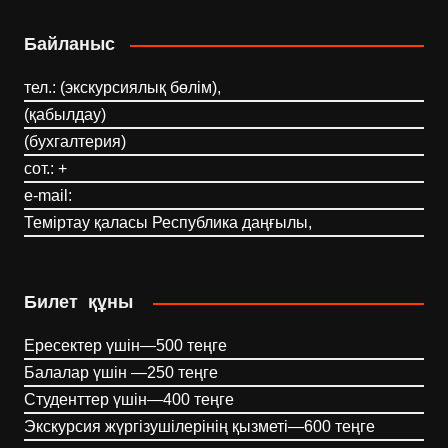
Байланыс
тел.: (экскурсиялық бөлім),
(қабылдау)
(бухгалтерия)
сот.: +
e-mail:
Теміртау қаласы Республика даңғылы,
Билет құны
Ересектер үшін—500 теңге
Балалар үшін —250 теңге
Студенттер үшін—400 теңге
Экскурсия жүргізушілерінің қызметі—600 теңге