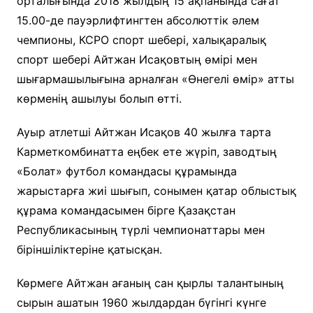
орталығында 2018 жылдың 15 ақпанында сағат
15.00-де пауэрлифтингтен абсолюттік әлем
чемпионы, КСРО спорт шебері, халықаралық
спорт шебері Айтжан Исақовтың өмірі мен
шығармашылығына арналған «Өнегелі өмір» атты
көрменің ашылуы болып өтті.
Ауыр атлетші Айтжан Исақов 40 жылға тарта
Карметкомбинатта еңбек ете жүріп, заводтың
«Болат» футбол командасы құрамында
жарыстарға жиі шығып, сонымен қатар облыстық
құрама командасымен бірге Қазақстан
Республикасының түрлі чемпионаттары мен
біріншіліктеріне қатысқан.
Көрмеге Айтжан ағаның сан қырлы талантының
сырын ашатын 1960 жылдардан бүгінгі күнге