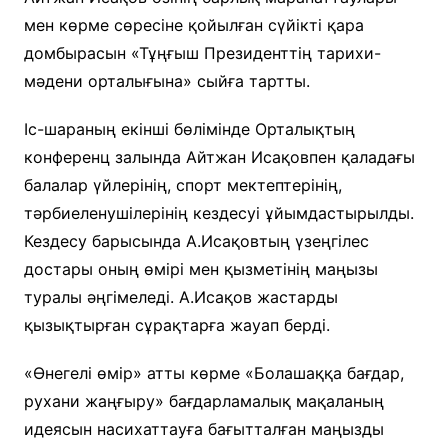
мен көрме сөресіне қойылған сүйікті қара
домбырасын «Тұңғыш Президенттің тарихи-
мәдени орталығына» сыйға тартты.
Іс-шараның екінші бөлімінде Орталықтың
конференц залында Айтжан Исақовпен қаладағы
балалар үйлерінің, спорт мектептерінің,
тәрбиеленушілерінің кездесуі ұйымдастырылды.
Кездесу барысында А.Исақовтың үзеңгілес
достары оның өмірі мен қызметінің маңызы
туралы әңгімеледі. А.Исақов жастарды
қызықтырған сұрақтарға жауап берді.
«Өнегелі өмір» атты көрме «Болашаққа бағдар,
рухани жаңғыру» бағдарламалық мақаланың
идеясын насихаттауға бағытталған маңызды