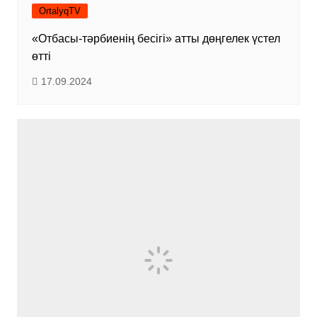
OrtalyqTV
«Отбасы-тәрбиенің бесігі» атты дөңгелек үстел
өтті
17.09.2024