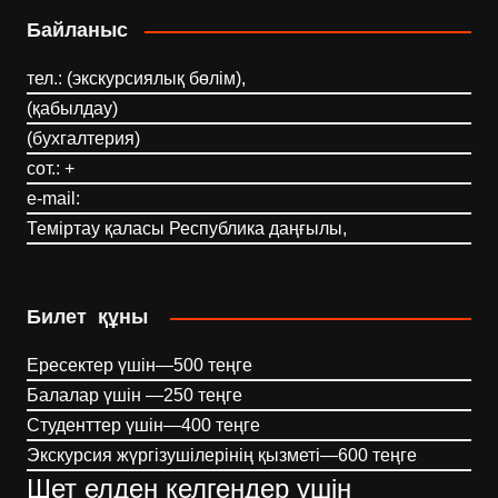
Байланыс
тел.: (экскурсиялық бөлім),
(қабылдау)
(бухгалтерия)
сот.: +
e-mail:
Теміртау қаласы Республика даңғылы,
Билет құны
Ересектер үшін—500 теңге
Балалар үшін —250 теңге
Студенттер үшін—400 теңге
Экскурсия жүргізушілерінің қызметі—600 теңге
Шет елден келгендер үшін