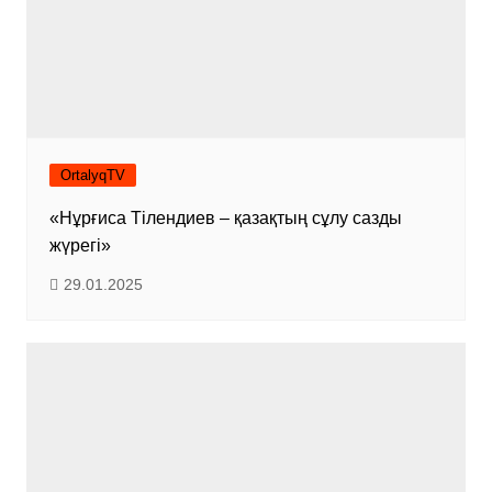
OrtalyqTV
«Нұрғиса Тілендиев – қазақтың сұлу сазды
жүрегі»
29.01.2025