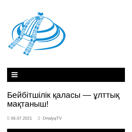
Skip
to
content
Бейбітшілік қаласы — ұлттық
мақтаныш!
06.07.2021
OrtalyqTV