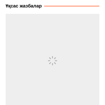
записям
Ұқсас жазбалар