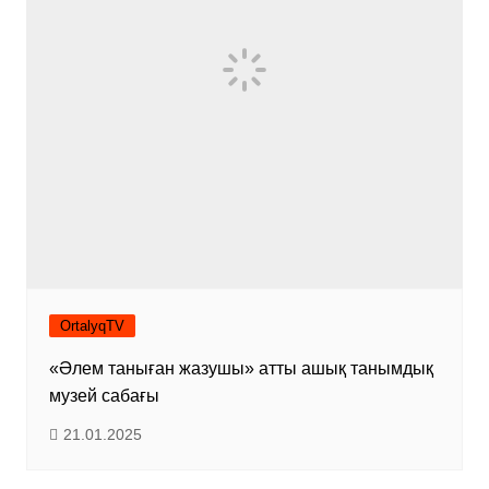
OrtalyqTV
«Әлем таныған жазушы» атты ашық танымдық
музей сабағы
21.01.2025