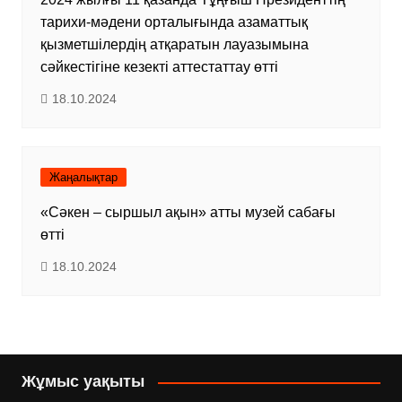
тарихи-мәдени орталығында азаматтық
қызметшілердің атқаратын лауазымына
сәйкестігіне кезекті аттестаттау өтті
18.10.2024
Жаңалықтар
«Сәкен – сыршыл ақын» атты музей сабағы
өтті
18.10.2024
Жұмыс уақыты