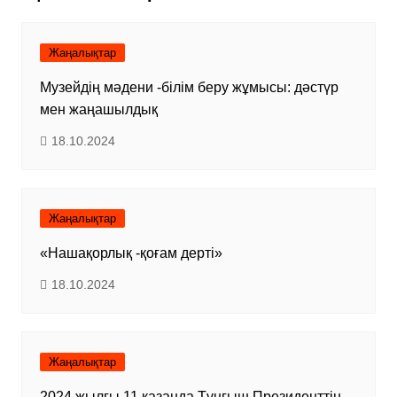
Жаңалықтар
Музейдің мәдени -білім беру жұмысы: дәстүр
мен жаңашылдық
18.10.2024
Жаңалықтар
«Нашақорлық -қоғам дерті»
18.10.2024
Жаңалықтар
2024 жылғы 11 қазанда Тұңғыш Президенттің