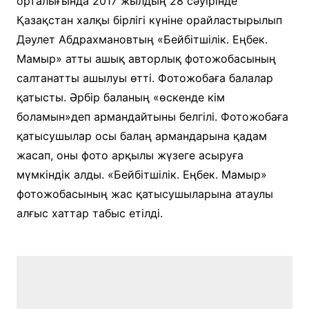
орталығында 2017 жылдың 28 сәуірінде
Қазақстан халқы бірлігі күніне орайластырылып
Дәулет Абдрахмановтың «Бейбітшілік. Еңбек.
Мамыр» атты ашық авторлық фотожобасының
салтанатты ашылуы өтті. Фотожобаға балалар
қатысты. Әрбір баланың «өскенде кім
боламын»деп армандайтыны белгілі. Фотожобаға
қатысушылар осы балаң армандарына қадам
жасап, оны фото арқылы жүзеге асыруға
мүмкіндік алды. «Бейбітшілік. Еңбек. Мамыр»
фотожобасының жас қатысушыларына атаулы
алғыс хаттар табыс етілді.