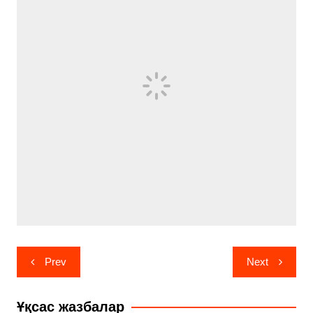
Навигация
Prev
Next
по
записям
Ұқсас жазбалар