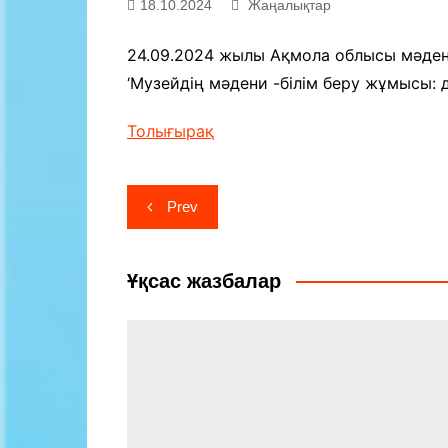
18.10.2024
Жаңалықтар
Байланыс
24.09.2024 жылы Ақмола облысы мәден
‘Музейдің мәдени -білім беру жұмысы:
Толығырақ
Навигация
Prev
по
записям
Ұқсас жазбалар