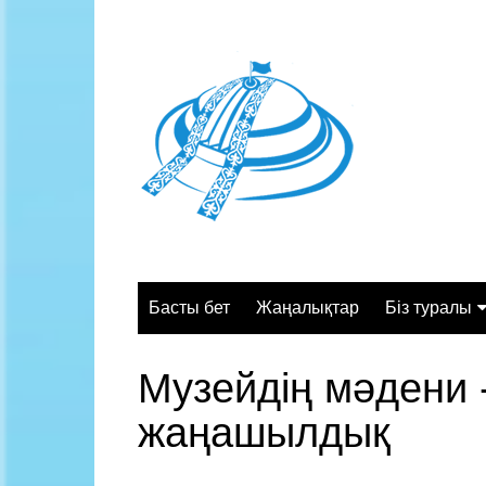
Skip
to
content
Басты бет
Жаңалықтар
Біз туралы
Жалпы сипа
Музейдің мәдени 
Құрылымы
жаңашылдық
Қызмет орт
Жұмыс кесте