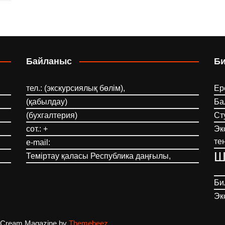
Байланыс
Б
тел.: (экскурсиялық бөлім),
Ер
(қабылдау)
Ба
(бухгалтерия)
Ст
сот.: +
Эк
те
e-mail:
Ш
Теміртау қаласы Республика даңғылы,
Би
Эк
Cream Magazine by
Themebeez