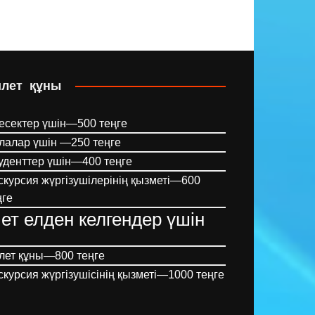
илет құны
есектер үшін—500 теңге
лалар үшін —250 теңге
уденттер үшін—400 теңге
скурсия жүргізушілерінің қызметі—600
ңге
ет елден келгендер үшін
лет құны—800 теңге
скурсия жүргізушісінің қызметі—1000 теңге