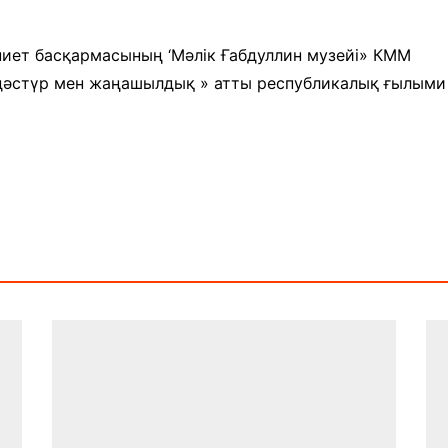
және экспозициялық-
Уақыт ағымында
көрмені қамтамасыз ету
бөлімі
иет басқармасының ‘Мәлік Ғабдуллин музейі» КММ
Қазақстан жолы
 дәстүр мен жаңашылдық » атты республикалық ғылыми 
«Дәстүр мен ғұрып» залы
Спорттық даңқ залы
Сызба