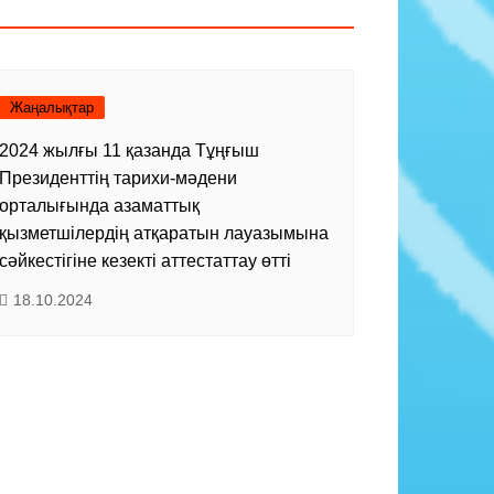
Жаңалықтар
2024 жылғы 11 қазанда Тұңғыш
Президенттің тарихи-мәдени
орталығында азаматтық
қызметшілердің атқаратын лауазымына
сәйкестігіне кезекті аттестаттау өтті
18.10.2024