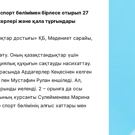
порт бөлімімен бірлесе отырып 27
керлері және қала тұрғындары
лықтар достығы» ҚБ, Мәдениет сарайы,
өту. Оның қазақстандықтар үшін
иялық құқығын сақтауды насихаттау.
асында Ардагерлер Кеңесінен келген
пен Мустафин Рулан еншіледі. Ал,
рынды иеленді. 2 – орынға да осы
ығының курсанты Сулейменева Марина
порт бөлімінің алғыс хаттары мен