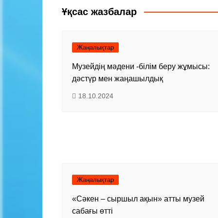
записям
Ұқсас жазбалар
Жаңалықтар
Музейдің мәдени -білім беру жұмысы:
дәстүр мен жаңашылдық
18.10.2024
Жаңалықтар
«Сәкен – сыршыл ақын» атты музей
сабағы өтті