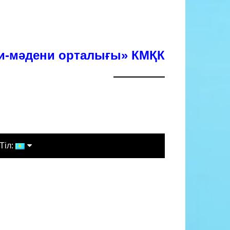
хи-мәдени орталығы» КМҚК
Тіл:
Қазақша
Русский
English