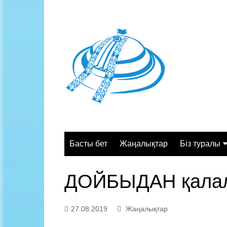
Skip
to
content
Басты бет
Жаңалықтар
Біз туралы
Жалпы сипа
ДОЙБЫДАН қалалы
Құрылымы
Қызмет орт
27.08.2019
Жаңалықтар
Жұмыс кесте