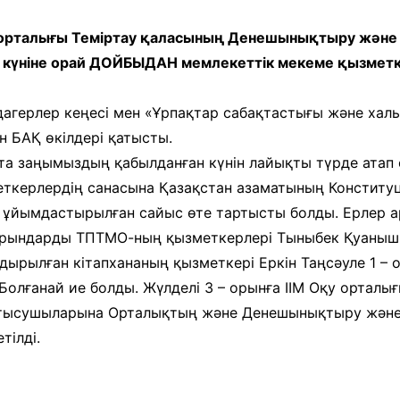
және экспозициялық-
Уақыт ағымында
көрмені қамтамасыз ету
орталығы Теміртау қаласының Денешынықтыру және с
бөлімі
Қазақстан жолы
ия күніне орай ДОЙБЫДАН мемлекеттік мекеме қызмет
«Дәстүр мен ғұрып» залы
рдагерлер кеңесі мен «Ұрпақтар сабақтастығы және ха
Спорттық даңқ залы
н БАҚ өкілдері қатысты.
Сызба
а заңымыздың қабылданған күнін лайықты түрде атап 
еткерлердің санасына Қазақстан азаматының Конституц
 ұйымдастырылған сайыс өте тартысты болды. Ерлер ар
– орындарды ТПТМО-ның қызметкерлері Тыныбек Қуаныш 
ырылған кітапхананың қызметкері Еркін Таңсәуле 1 – о
олғанай ие болды. Жүлделі 3 – орынға ІІМ Оқу ортал
қатысушыларына Орталықтың және Денешынықтыру және с
тілді.