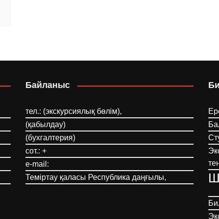
Байланыс
Б
тел.: (экскурсиялық бөлім),
Ер
(қабылдау)
Ба
(бухгалтерия)
Ст
сот.: +
Эк
те
e-mail:
Ш
Теміртау қаласы Республика даңғылы,
Би
Эк