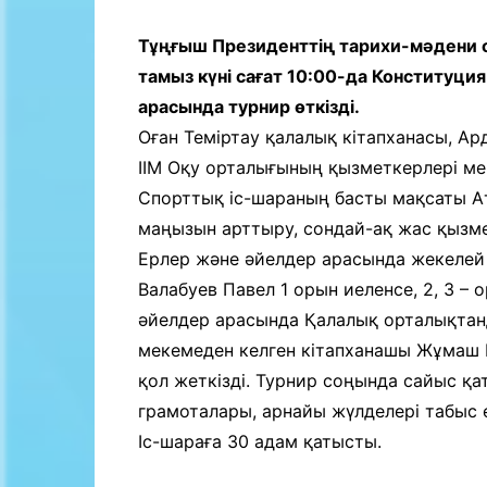
Байланыс
Тұңғыш Президенттің тарихи-мәдени 
тамыз күні сағат 10:00-да Конституц
арасында турнир өткізді.
Оған Теміртау қалалық кітапханасы, А
ІІМ Оқу орталығының қызметкерлері ме
Спорттық іс-шараның басты мақсаты Ат
маңызын арттыру, сондай-ақ жас қызм
Ерлер және әйелдер арасында жекелей
Валабуев Павел 1 орын иеленсе, 2, 3 
әйелдер арасында Қалалық орталықтанд
мекемеден келген кітапханашы Жұмаш Б
қол жеткізді. Турнир соңында сайыс 
грамоталары, арнайы жүлделері табыс е
Іс-шараға 30 адам қатысты.