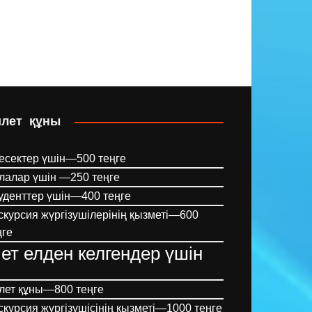
илет құны
есектер үшін—500 теңге
лалар үшін —250 теңге
уденттер үшін—400 теңге
скурсия жүргізушілерінің қызметі—600
ңге
ет елден келгендер үшін
лет құны—800 теңге
скурсия жүргізушісінің қызметі—1000 теңге