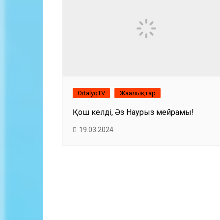
OrtalyqTV
Жаңалықтар
Қош келдің, Әз Наурыз мейрамы!
19.03.2024