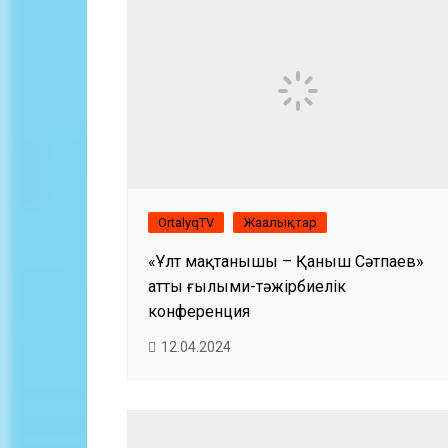
OrtalyqTV
Жаңалықтар
«Ұлт мақтанышы – Қаныш Сәтпаев»
атты ғылыми-тәжірбиелік
конференция
12.04.2024