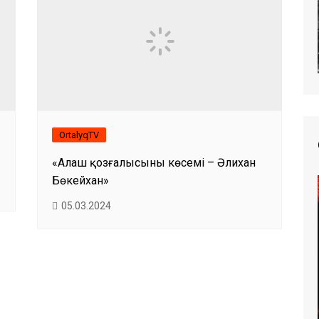
OrtalyqTV
«Алаш қозғалысының көсемі – Әлихан
Бөкейхан»
05.03.2024