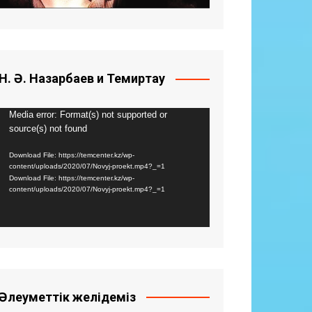
Н. Ә. Назарбаев и Темиртау
Видео
Media error: Format(s) not supported or
source(s) not found
плейер
Download File: https://temcenter.kz/wp-
content/uploads/2020/07/Novyj-proekt.mp4?_=1
Download File: https://temcenter.kz/wp-
content/uploads/2020/07/Novyj-proekt.mp4?_=1
Әлеуметтік желідеміз