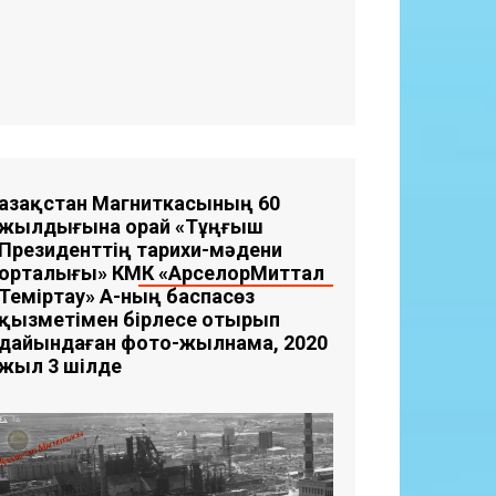
Қазақстан Магниткасының 60
жылдығына орай «Тұңғыш
Президенттің тарихи-мәдени
орталығы» КМҚК «АрселорМиттал
Теміртау» АҚ-ның баспасөз
қызметімен бірлесе отырып
дайындаған фото-жылнама, 2020
жыл 3 шілде