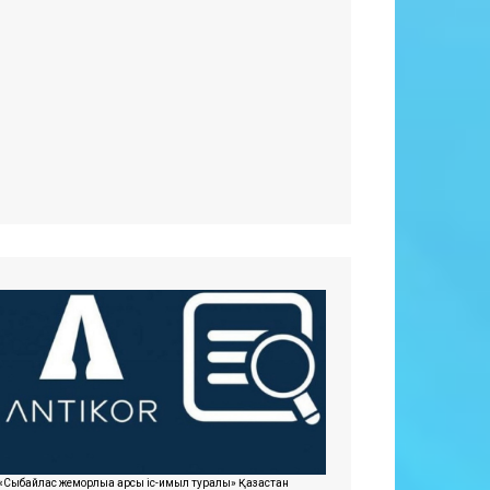
«Сыбайлас жемқорлыққа қарсы іс-қимыл туралы» Қазақстан