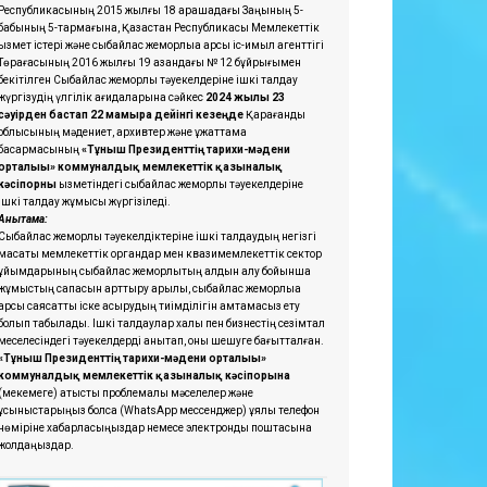
Республикасының 2015 жылғы 18 қарашадағы Заңының 5-
бабының 5-тармағына, Қазақстан Республикасы Мемлекеттік
қызмет істері және сыбайлас жемқорлыққа қарсы іс-қимыл агенттігі
Төрағасының 2016 жылғы 19 қазандағы № 12 бұйрығымен
бекітілген Сыбайлас жемқорлық тәуекелдеріне ішкі талдау
жүргізудің үлгілік қағидаларына сәйкес
2024 жылғы 23
сәуірден бастап 22 мамырға дейінгі кезеңде
Қарағанды
облысының мәдениет, архивтер және құжаттама
басқармасының
«Тұнғыш Президенттің тарихи-мәдени
орталығы» коммуналдық мемлекеттік қазыналық
кәсіпорны
қызметіндегі сыбайлас жемқорлық тәуекелдеріне
ішкі талдау жұмысы жүргізіледі.
Анықтама:
Сыбайлас жемқорлық тәуекелдіктеріне ішкі талдаудың негізгі
мақсаты мемлекеттік органдар мен квазимемлекеттік сектор
ұйымдарының сыбайлас жемқорлықтың алдын алу бойынша
жұмыстың сапасын арттыру арқылы, сыбайлас жемқорлыққа
қарсы саясатты іске асырудың тиімділігін қамтамасыз ету
болып табылады. Ішкі талдаулар халық пен бизнестің сезімтал
меселесіндегі тәуекелдерді анықтап, оны шешуге бағытталған.
«Тұнғыш Президенттің тарихи-мәдени орталығы»
коммуналдық мемлекеттік қазыналық кәсіпорынға
(мекемеге) қатысты проблемалық мәселелер және
ұсыныстарыңыз болса
(WhatsApp мессенджер) ұялы телефон
нөміріне хабарласыңыздар немесе электрондық поштасына
жолдаңыздар.