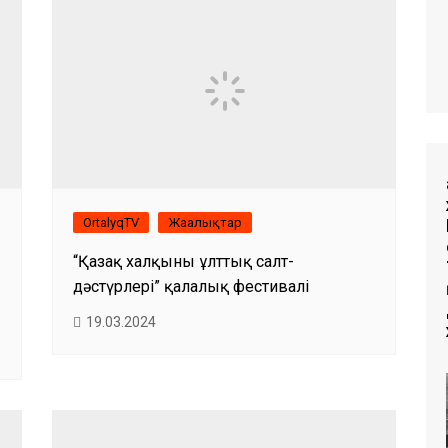
OrtalyqTV
Жаңалықтар
“Қазақ халқының ұлттық салт-
дәстүрлері” қалалық фестивалі
19.03.2024