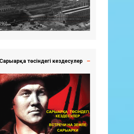
Сарыарқа төсіндегі кездесулер