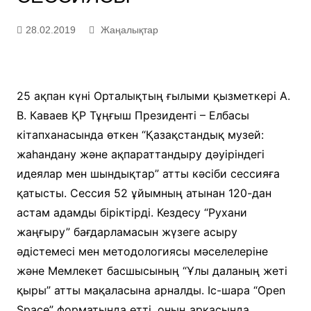
28.02.2019
Жаңалықтар
25 ақпан күні Орталықтың ғылыми қызметкері А.
В. Каваев ҚР Тұңғыш Президенті – Елбасы
кітапханасында өткен “Қазақстандық музей:
жаһандану және ақпараттандыру дәуіріндегі
идеялар мен шындықтар” атты кәсіби сессияға
қатысты. Сессия 52 ұйымның атынан 120-дан
астам адамды біріктірді. Кездесу “Рухани
жаңғыру” бағдарламасын жүзеге асыру
әдістемесі мен методологиясы мәселелеріне
және Мемлекет басшысының “Ұлы даланың жеті
қыры” атты мақаласына арналды. Іс-шара “Open
Space” форматында өтті, оның арқасында