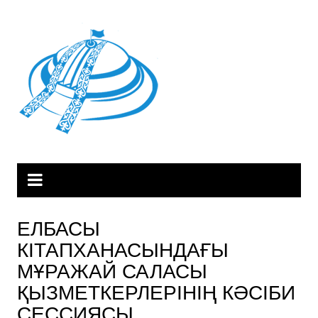
Skip
to
content
ЕЛБАСЫ
КІТАПХАНАСЫНДАҒЫ
МҰРАЖАЙ САЛАСЫ
ҚЫЗМЕТКЕРЛЕРІНІҢ КӘСІБИ
СЕССИЯСЫ