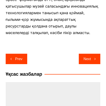
қатысушылар музей саласындағы инновациялық
технологиялармен танысып қана қоймай,
ғылыми-қор жұмысында ақпараттық
ресурстарды қолдана отырып, даулы
мәселелерді талқылап, кәсіби пікір алмасты.
Навигация
Prev
Next
по
записям
Ұқсас жазбалар