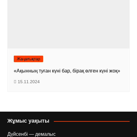
Жаңалықтар
«Ақынның туған күні бар, бірақ өлген күні жоқ»
15.11.2024
Жұмыс уақыты
Дүйсенбі — демалыс