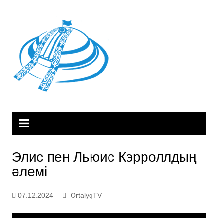
Skip
to
content
Элис пен Льюис Кэрроллдың
әлемі
07.12.2024
OrtalyqTV