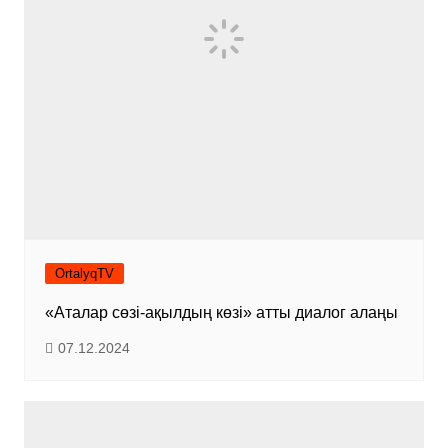
OrtalyqTV
«Аталар сөзі-ақылдың көзі» атты диалог алаңы
07.12.2024