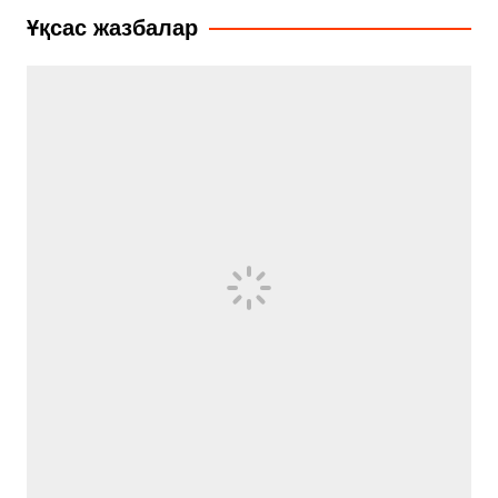
записям
Ұқсас жазбалар