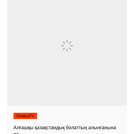
OrtalyqTV
Алғашқы қазақстандық болаттың алынғанына