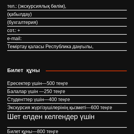
тел.: (экскурсиялық бөлім),
(қабылдау)
(бухгалтерия)
сот.: +
e-mail:
Теміртау қаласы Республика даңғылы,
Билет құны
Ересектер үшін—500 теңге
Балалар үшін —250 теңге
Студенттер үшін—400 теңге
Экскурсия жүргізушілерінің қызметі—600 теңге
Шет елден келгендер үшін
Билет құны—800 теңге