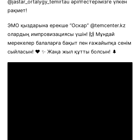
@jastar_ortalygy_temirtau әріптестерімізге үлкен
рақмет!
ЭМО қыздарына ерекше “Оскар” @temcenter.kz
олардың импровизациясы үшін! 🙌 Мұндай
мерекелер балаларға бақыт пен ғажайыпқа сенім
сыйласын! ❤️ ✨ Жаңа жыл құтты болсын! 🌲