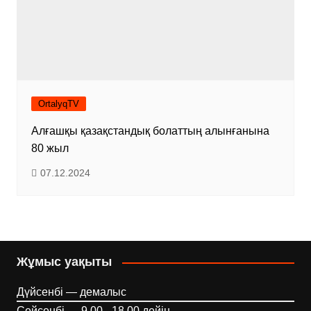
OrtalyqTV
Алғашқы қазақстандық болаттың алынғанына
80 жыл
07.12.2024
Жұмыс уақыты
Дүйсенбі — демалыс
Сейсенбі — 9.00 - 18.00 дейін