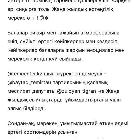
интернаттарының тәрбиеленушілері үшін жарқын
әрі сиқырға толы Жаңа жылдық ертеңгілік,
мереке өтті! 🎅❄️
Балалар сиқыр мен ғажайып атмосферасына
еніп, сүйікті ертегі кейіпкерлерімен кездесіп.
Кейіпкерлер балаларға жарқын эмоциялар мен
мерекелік көңіл-күй сыйлады.
@temcenter.kz шын жүректен демеуші –
@baytaq_temirtau партиясының қалалық
мәслихат депутаты @zuloyan_tigran -ға Жаңа
жылдық сыйлықтарды ұйымдастырғаны үшін
алғыс білдіреді.
Сондай-ақ, мерекені ұмытылмастай еткен әдемі
ертегі костюмдерін ұсынған