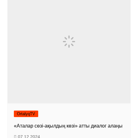
OrtalyqTV
«Аталар сөзі-ақылдың көзі» атты диалог алаңы
07.12.2024