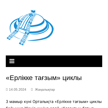
Skip
to
content
«Ерлікке тағзым» циклы
14.05.2024
Жаңалықтар
3 мамыр күні Орталықта «Ерлікке тағзым» циклы