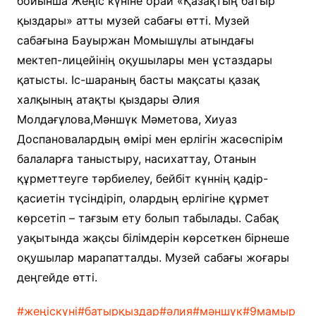
бойынша Жеңіс күніне орай «Қазақтың батыр
қыздары» атты музей сабағы өтті. Музей
сабағына Бауыржан Момышұлы атындағы
мектеп-лицейінің оқушылары мен ұстаздары
қатысты. Іс-шараның басты мақсаты қазақ
халқының атақты қыздары Әлия
Молдағұлова,Мәншүк Мәметова, Хиуаз
Доспановалардың өмірі мен ерлігін жасөспірім
балаларға таныстыру, насихаттау, Отанын
құрметтеуге тәрбиелеу, бейбіт күннің қадір-
қасиетін түсіндіріп, олардың ерлігіне құрмет
көрсетіп – тағзым ету болып табылады. Сабақ
уақытында жақсы білімдерін көрсеткен бірнеше
оқушылар марапатталды. Музей сабағы жоғары
деңгейде өтті.
#жеңіскүні
#батырқыздар
#әлия
#мәншүк
#9мамыр