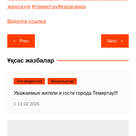
жеңіскүні
#темиртау
#караганда
Видеоға ссылка
Навигация
Prev
Next
по
записям
Ұқсас жазбалар
Uncategorized
Жаңалықтар
Уважаемые жители и гости города Темиртау!!!
11.02.2025