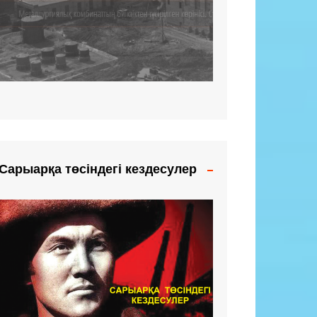
Сарыарқа төсіндегі кездесулер