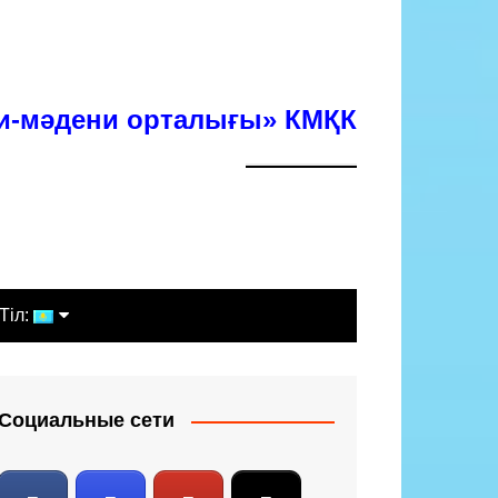
хи-мәдени орталығы» КМҚК
Тіл:
Қазақша
Русский
Социальные сети
English