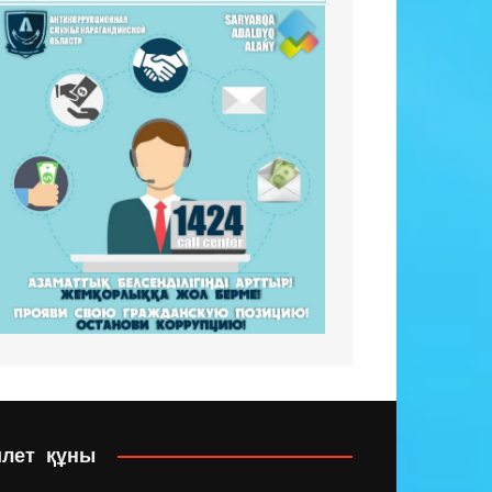
илет құны