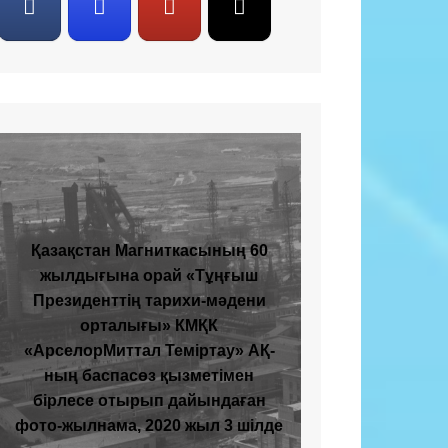
Қазақстан Магниткасының 60
жылдығына орай «Тұңғыш
Президенттің тарихи-мәдени
орталығы» КМҚК
«АрселорМиттал Теміртау» АҚ-
ның баспасөз қызметімен
бірлесе отырып дайындаған
фото-жылнама, 2020 жыл 3 шілде