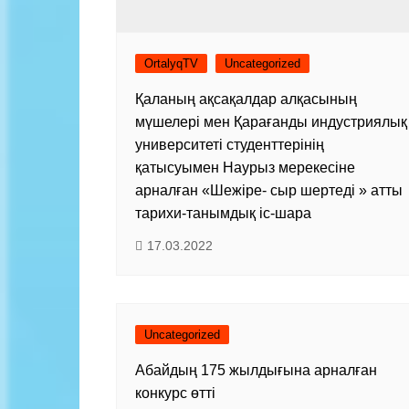
OrtalyqTV
Uncategorized
Қаланың ақсақалдар алқасының
мүшелері мен Қарағанды индустриялық
университеті студенттерінің
қатысуымен Наурыз мерекесіне
арналған «Шежіре- сыр шертеді » атты
тарихи-танымдық іс-шара
17.03.2022
Uncategorized
Абайдың 175 жылдығына арналған
конкурс өтті