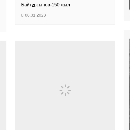
және экспозициялық-
Байтұрсынов-150 жыл
Уақыт ағымында
көрмені қамтамасыз ету
бөлімі
06.01.2023
Қазақстан жолы
«Дәстүр мен ғұрып» залы
Спорттық даңқ залы
Сызба