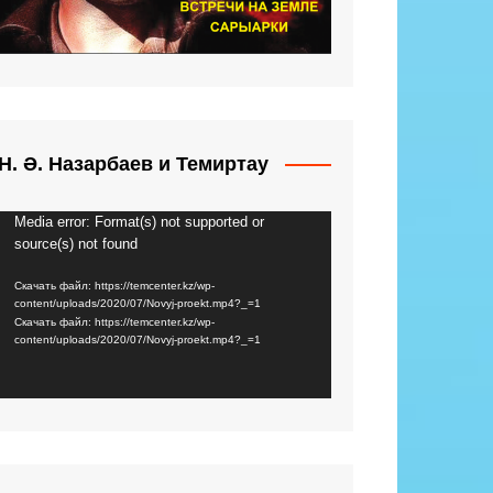
Н. Ә. Назарбаев и Темиртау
Media error: Format(s) not supported or
Видеоплеер
source(s) not found
Скачать файл: https://temcenter.kz/wp-
content/uploads/2020/07/Novyj-proekt.mp4?_=1
Скачать файл: https://temcenter.kz/wp-
content/uploads/2020/07/Novyj-proekt.mp4?_=1