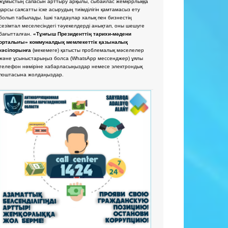
жұмыстың сапасын арттыру арқылы, сыбайлас жемқорлыққа
қарсы саясатты іске асырудың тиімділігін қамтамасыз ету
болып табылады. Ішкі талдаулар халық пен бизнестің
сезімтал меселесіндегі тәуекелдерді анықтап, оны шешуге
бағытталған.
«Тұнғыш Президенттің тарихи-мәдени
орталығы» коммуналдық мемлекеттік қазыналық
кәсіпорынға
(мекемеге) қатысты проблемалық мәселелер
және ұсыныстарыңыз болса
(WhatsApp мессенджер) ұялы
телефон нөміріне хабарласыңыздар немесе электрондық
поштасына жолдаңыздар.