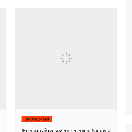
Uncategorized
Жылдың айтулы мерекелерінің бастауы