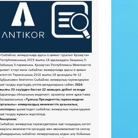
«Сыбайлас жемқорлыққа қарсы іс-қимыл туралы» Қазақстан
Республикасының 2015 жылғы 18 қарашадағы Заңының 5-
бабының 5-тармағына, Қазақстан Республикасы Мемлекеттік
қызмет істері және сыбайлас жемқорлыққа қарсы іс-қимыл
агенттігі Төрағасының 2016 жылғы 19 қазандағы № 12
бұйрығымен бекітілген Сыбайлас жемқорлық тәуекелдеріне
ішкі талдау жүргізудің үлгілік қағидаларына сәйкес
2024
жылғы 23 сәуірден бастап 22 мамырға дейінгі кезеңде
Қарағанды облысының мәдениет, архивтер және құжаттама
басқармасының
«Тұнғыш Президенттің тарихи-мәдени
орталығы» коммуналдық мемлекеттік қазыналық
кәсіпорны
қызметіндегі сыбайлас жемқорлық тәуекелдеріне
ішкі талдау жұмысы жүргізіледі.
Анықтама:
Сыбайлас жемқорлық тәуекелдіктеріне ішкі талдаудың негізгі
мақсаты мемлекеттік органдар мен квазимемлекеттік сектор
ұйымдарының сыбайлас жемқорлықтың алдын алу бойынша