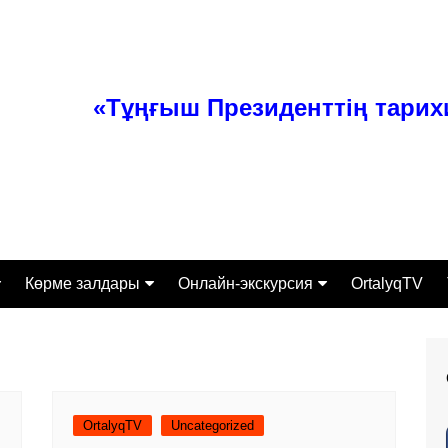
«Тұңғыш Президенттің тари
Көрме залдары
Онлайн-экскурсия
OrtalyqTV
ттамасы
Тәуелсіз Қазақстан
Экспонаты
Өз заманының перзенті
алығы
Тұлғаның ерен қабілеті
Экскурсиялық-бұқаралық
жұмыс бөлімі
сі
Қазақстанның құрыш
OrtalyqTV
Uncategorized
келбеті
Ғылыми-зерттеумен қамту