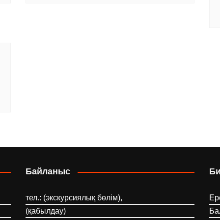
Байланыс
Б
тел.: (экскурсиялық бөлім),
Ер
(қабылдау)
Ба