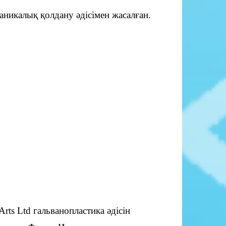
аникалық қолдану әдісімен жасалған.
rts Ltd гальванопластика әдісін