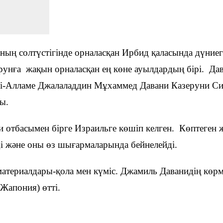
ң солтүстігінде орналасқан Ирбид қаласында дүниеге 
рунға жақын орналасқан ең көне ауылдардың бірі. Дав
ірі-Алламе Джалаладдин Мұхаммед Давани Казеруни Си
ы.
отбасымен бірге Израильге көшіп келген. Көптеген ж
і және оны өз шығармаларында бейнелейді.
материалдары-қола мен күміс. Джамиль Даванидің көр
Жапония) өтті.