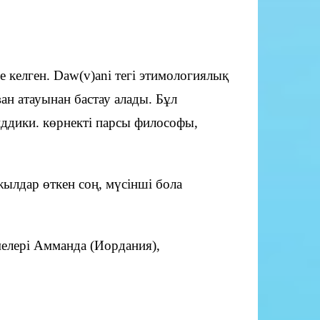
келген. Daw(v)ani тегі этимологиялық
ан атауынан бастау алады. Бұл
ддики. көрнекті парсы философы,
ылдар өткен соң, мүсінші бола
мелері Амманда (Иордания),