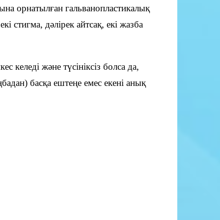
ына орнатылған гальванопластикалық
і стигма, дәлірек айтсақ, екі жазба
с келеді және түсініксіз болса да,
адан) басқа ештеңе емес екені анық