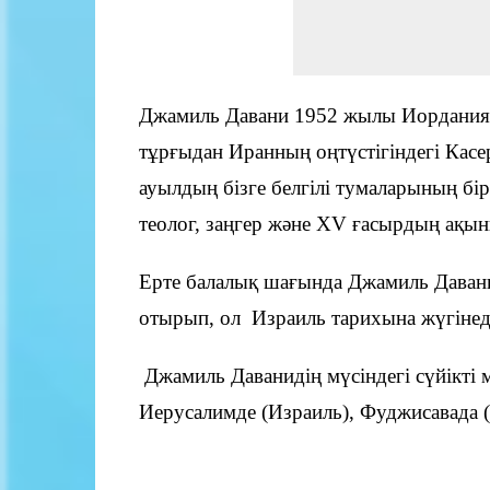
Джамиль Давани 1952 жылы Иорданияны
тұрғыдан Иранның оңтүстігіндегі Касе
ауылдың бізге белгілі тумаларының б
теолог, заңгер және XV ғасырдың ақын
Ерте балалық шағында Джамиль Давани 
отырып, ол Израиль тарихына жүгінед
Джамиль Даванидің мүсіндегі сүйікті 
Иерусалимде (Израиль), Фуджисавада (