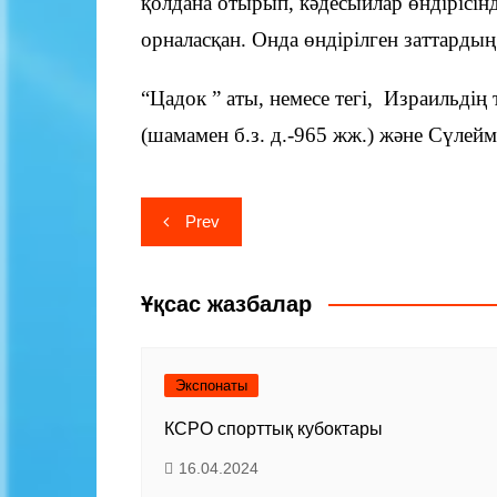
қолдана отырып, кәдесыйлар өндірісін
орналасқан. Онда өндірілген заттардың
“Цадок ” аты, немесе тегі, Израильдің
(шамамен б.з. д.-965 жж.) және Сүлейме
Навигация
Prev
по
записям
Ұқсас жазбалар
Экспонаты
КСРО спорттық кубоктары
16.04.2024