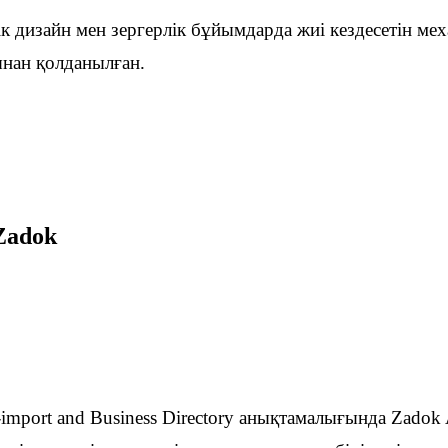
ік дизайн мен зергерлік бұйымдарда жиі кездесетін мех
ынан қолданылған.
Zadok
import and Business Directory анықтамалығында Zadok A