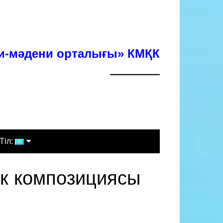
хи-мәдени орталығы» КМҚК
Тіл:
Қазақша
ік композициясы
Русский
English