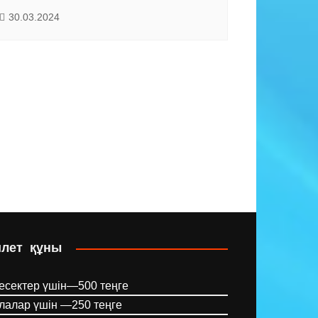
30.03.2024
илет құны
есектер үшін—500 теңге
лалар үшін —250 теңге