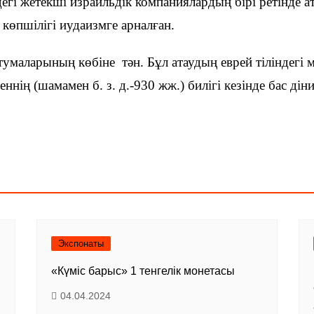
дегі жетекші израильдік компаниялардың бірі ретінде 
 көпшілігі иудаизмге арналған.
 тумаларының көбіне тән. Бұл атаудың еврей тіліндегі 
ннің (шамамен б. з. д.-930 жж.) билігі кезінде бас дін
Экспонаты
«Күміс барыс» 1 тенгелік монетасы
04.04.2024