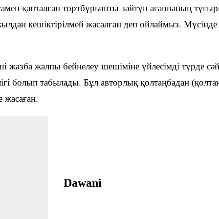
және экспозициялық-
тамен қапталған төртбұрышты зәйтүн ағашының тұғыр
Уақыт ағымында
көрмені қамтамасыз ету
бөлімі
ылдан кешіктірілмей жасалған деп ойлаймыз. Мүсінде ек
Қазақстан жолы
«Дәстүр мен ғұрып» залы
Спорттық даңқ залы
і жазба жалпы бейнелеу шешіміне үйлесімді түрде сәйке
Сызба
гі болып табылады. Бұл авторлық қолтаңбадан (қолтаңб
е жасаған.
Dawani