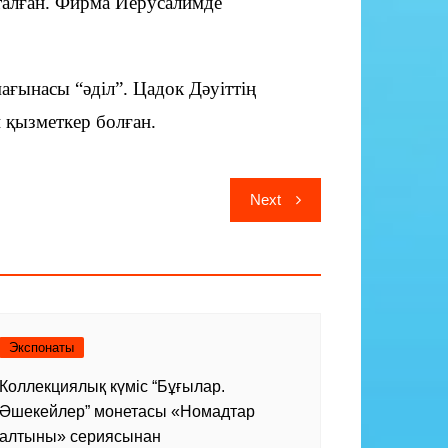
аталған. Фирма Иерусалимде
мағынасы “әділ”. Цадок Дәуіттің
и қызметкер болған.
Next
Экспонаты
Коллекциялық күміс “Бұғылар.
Әшекейлер” монетасы «Номадтар
алтыны» сериясынан