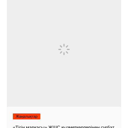
Жаңалықтар
«Тігін маркасы» ЖШС қызметкерлерінен сұғбат