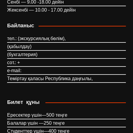
Сенбі — 9.00 -18.00 дейін
Жексенбі — 10.00 - 17.00 дейін
Байланыс
тел.: (экскурсиялық бөлім),
(қабылдау)
(бухгалтерия)
сот.: +
e-mail:
Теміртау қаласы Республика даңғылы,
Билет құны
Ересектер үшін—500 теңге
Балалар үшін —250 теңге
Студенттер үшін—400 теңге