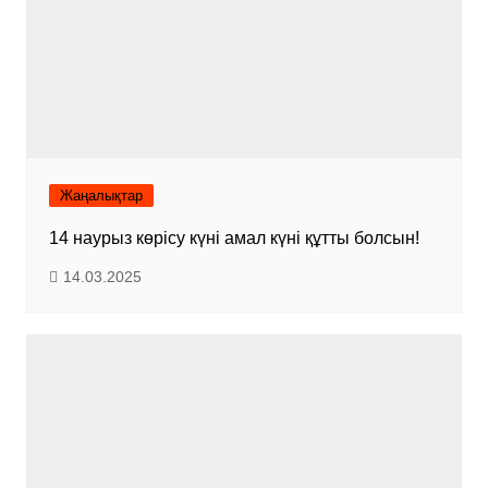
Жаңалықтар
14 наурыз көрісу күні амал күні құтты болсын!
14.03.2025