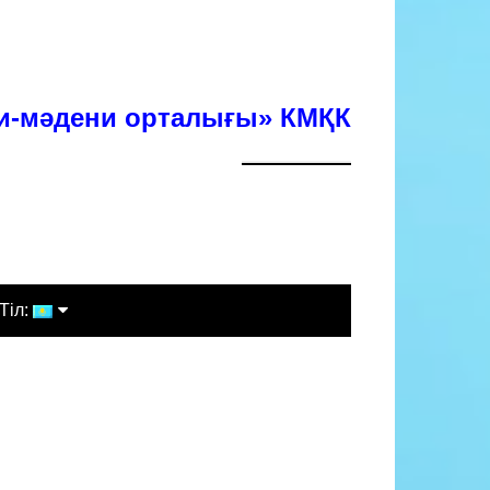
хи-мәдени орталығы» КМҚК
Тіл:
Қазақша
Русский
English