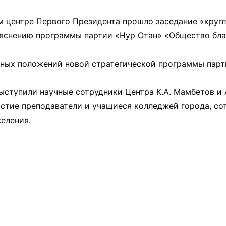
және экспозициялық-
Уақыт ағымында
көрмені қамтамасыз ету
ом центре Первого Президента прошло заседание «кругл
бөлімі
Қазақстан жолы
яснению программы партии «Нур Отан» «Общество благ
«Дәстүр мен ғұрып» залы
вных положений новой стратегической программы пар
Спорттық даңқ залы
Сызба
ыступили научные сотрудники Центра К.А. Мамбетов и А
частие преподаватели и учащиеся колледжей города, с
еления.