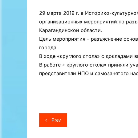
Байланыс
29 марта 2019 г. в Историко-культурн
организационных мероприятий по разъ
Карагандинской области.
Цель мероприятия – разъяснение осно
города.
В ходе «круглого стола» с докладами в
В работе « круглого стола» приняли у
представители НПО и самозанятого нас
Навигация
Prev
по