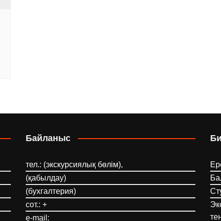
Байланыс
Б
тел.: (экскурсиялық бөлім),
Ер
(қабылдау)
Ба
(бухгалтерия)
Ст
сот.: +
Эк
те
e-mail: