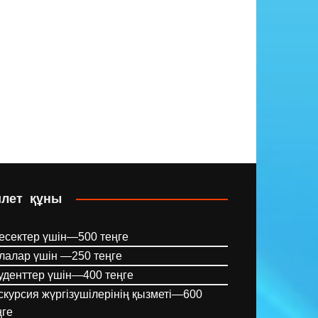
илет құны
есектер үшін—500 теңге
лалар үшін —250 теңге
уденттер үшін—400 теңге
скурсия жүргізушілерінің қызметі—600
ңге