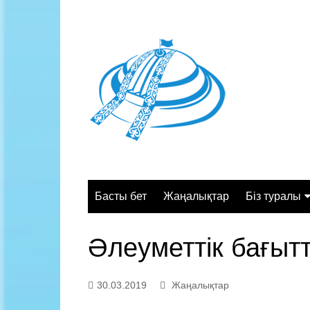
Skip
to
content
Басты бет
Жаңалықтар
Біз туралы
Жалпы сипа
Әлеуметтік бағыт
Құрылымы
Қызмет орт
30.03.2019
Жаңалықтар
Жұмыс кесте