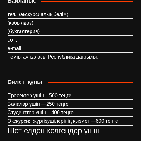
Байланыс
тел.: (экскурсиялық бөлім),
(қабылдау)
(бухгалтерия)
сот.: +
e-mail:
Теміртау қаласы Республика даңғылы,
Билет құны
Ересектер үшін—500 теңге
Балалар үшін —250 теңге
Студенттер үшін—400 теңге
Экскурсия жүргізушілерінің қызметі—600 теңге
Шет елден келгендер үшін