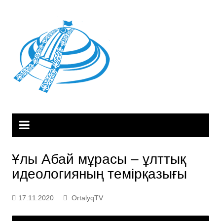
Skip
to
content
Ұлы Абай мұрасы – ұлттық
идеологияның темірқазығы
17.11.2020
OrtalyqTV