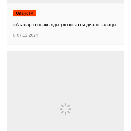
OrtalyqTV
«Аталар сөзі-ақылдың көзі» атты диалог алаңы
07.12.2024