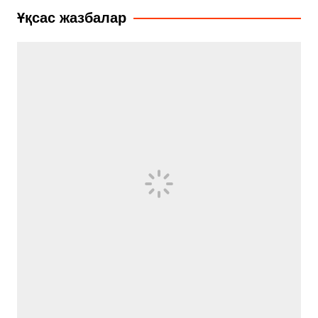
записям
Ұқсас жазбалар