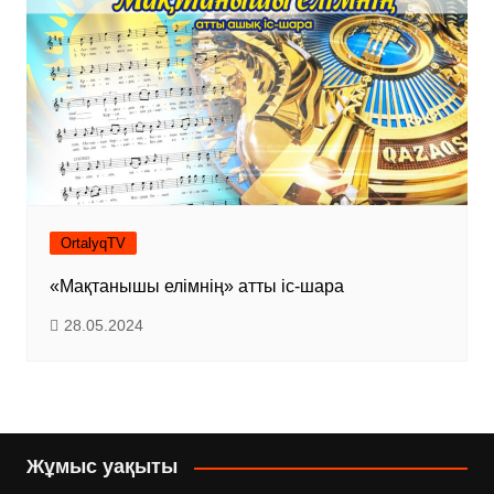
OrtalyqTV
«Мақтанышы елімнің» атты іс-шара
28.05.2024
Жұмыс уақыты