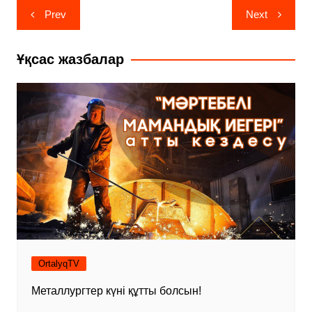
Навигация
Prev
Next
по
записям
Ұқсас жазбалар
OrtalyqTV
Металлургтер күні құтты болсын!