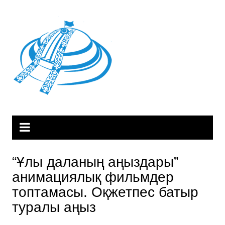
Skip
to
content
“Ұлы даланың аңыздары”
анимациялық фильмдер
топтамасы. Оқжетпес батыр
туралы аңыз