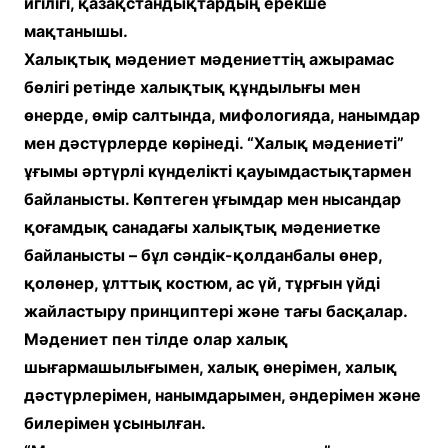
игілігі, қазақстандықтардың ерекше
мақтанышы.
Халықтық мәдениет мәдениеттің ажырамас
бөлігі ретінде халықтық құндылығы мен
өнерде, өмір салтында, мифологияда, нанымдар
мен дәстүрлерде көрінеді. “Халық мәдениеті”
ұғымы әртүрлі күнделікті қауымдастықтармен
байланысты. Көптеген ұғымдар мен нысандар
қоғамдық санадағы халықтық мәдениетке
байланысты – бұл сәндік-қолданбалы өнер,
қолөнер, ұлттық костюм, ас үй, тұрғын үйді
жайластыру принциптері және тағы басқалар.
Мәдениет пен тілде олар халық
шығармашылығымен, халық өнерімен, халық
дәстүрлерімен, нанымдарымен, әндерімен және
билерімен ұсынылған.