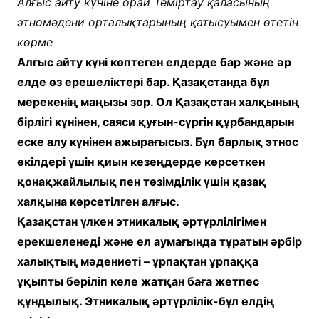
Алғыс айту күніне орай Теміртау қаласының
этномәдени орталықтарының қатысуымен өтетін
көрме
Алғыс айту күні көптеген елдерде бар және әр
елде өз ерешеліктері бар. Қазақстанда бұл
мерекенің маңызы зор. Ол Қазақстан халқының
бірлігі күнінен, саяси қуғын-сүргін құрбандарын
еске алу күнінен ажырағысыз. Бұл барлық этнос
өкілдері үшін қиын кезеңдерде көрсеткен
қонақжайлылық пен төзімділік үшін қазақ
халқына көрсетілген алғыс.
Қазақстан үлкен этникалық әртүрлілігімен
ерекшеленеді және ел аумағында тұратын әрбір
халықтың мәдениеті – ұрпақтан ұрпаққа
ұқыпты беріліп келе жатқан баға жетпес
құндылық. Этникалық әртүрлілік-бұл елдің