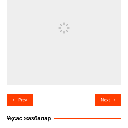
Навигация
Prev
Next
по
записям
Ұқсас жазбалар