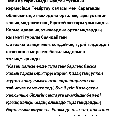
“Мен өз тарихымды мақтан тұтамын”
көрмесінде Теміртау қаласы мен Қарағанды
облысының этномәдени орталықтары ұсынған
халық мәдениетінің бірегей заттары ұсынылды.
Көрме қалалық этномәдени орталықтардың
қызметі туралы баяндайтын
фотоэкспозициямен, сондай-ақ түрлі тілдердегі
кітап және мерзімді басылымдармен
толықтырылды.
“Қазақ халқы елде тұратын барлық басқа
халықтарды біріктіруі керек. Қазақтың үлкен
жүрегі халқымызға оған көршілерімен тіл
табысуға көмектеседі, бұл бүкіл Қазақстан
халқының бірлігін сақтауға мүмкіндік береді.
Қазақ халқы біздің елімізде тұратындардың
барлығына жауапты. Ешкім де өзін тілі, діні және