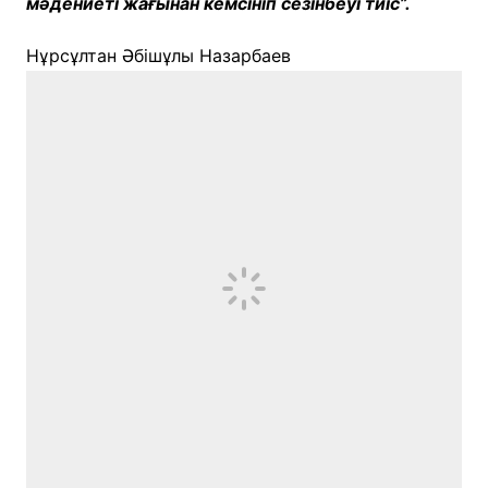
мәдениеті жағынан кемсініп сезінбеуі тиіс”.
Нұрсұлтан Әбішұлы Назарбаев