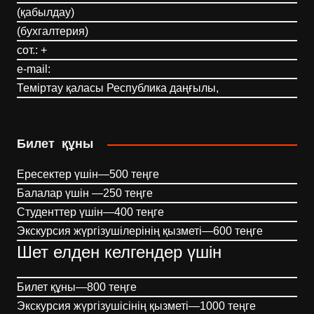
(қабылдау)
(бухгалтерия)
сот.: +
e-mail:
Теміртау қаласы Республика даңғылы,
Билет құны
Ересектер үшін—500 теңге
Балалар үшін —250 теңге
Студенттер үшін—400 теңге
Экскурсия жүргізушілерінің қызметі—600 теңге
Шет елден келгендер үшін
Билет құны—800 теңге
Экскурсия жүргізушісінің қызметі—1000 теңге