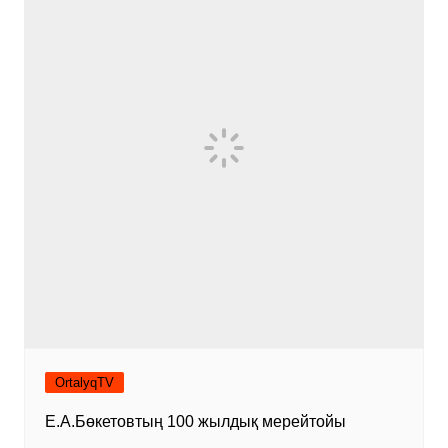
OrtalyqTV
Е.А.Бөкетовтың 100 жылдық мерейтойы