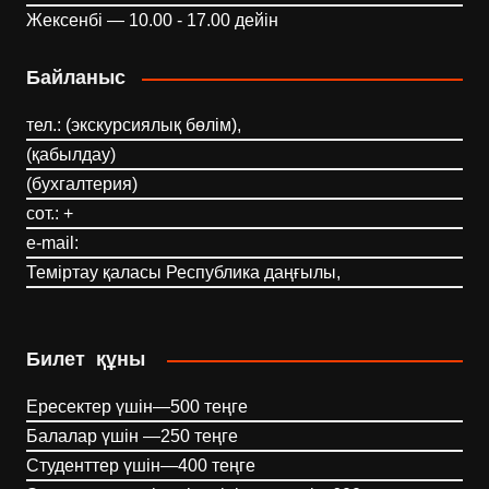
Жексенбі — 10.00 - 17.00 дейін
Байланыс
тел.: (экскурсиялық бөлім),
(қабылдау)
(бухгалтерия)
сот.: +
e-mail:
Теміртау қаласы Республика даңғылы,
Билет құны
Ересектер үшін—500 теңге
Балалар үшін —250 теңге
Студенттер үшін—400 теңге