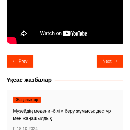
Навигация
Prev
Next
по
записям
Ұқсас жазбалар
Жаңалықтар
Музейдің мәдени -білім беру жұмысы: дәстүр
мен жаңашылдық
18.10.2024