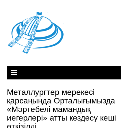
Skip
to
content
Металлургтер мерекесі
қарсаңында Орталығымызда
«Мәртебелі мамандық
иегерлері» атты кездесу кеші
өткізілді.