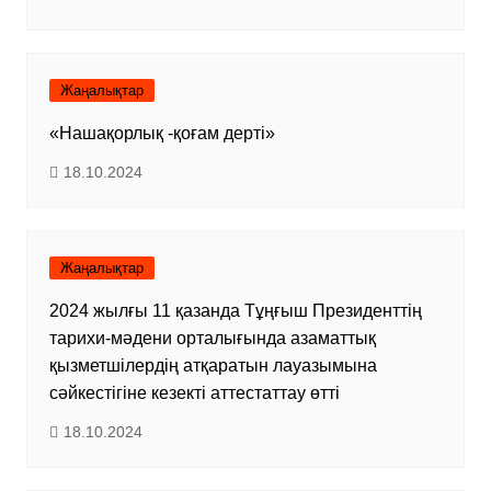
Жаңалықтар
«Нашақорлық -қоғам дерті»
18.10.2024
Жаңалықтар
2024 жылғы 11 қазанда Тұңғыш Президенттің
тарихи-мәдени орталығында азаматтық
қызметшілердің атқаратын лауазымына
сәйкестігіне кезекті аттестаттау өтті
18.10.2024