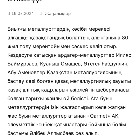
18.07.2024
Жаңалықтар
Биылғы металлургтердің кәсіби мерекесі
алғашқы қазақстандық болаттың алынғанына 80
жыл толу мерейтойымен сәскес келіп отыр.
Кездесуге қатысқан ардагер-металлургтер Илияс
Баймұрзаев, Қуаныш Омашев, Өтеген Ғабдуллин,
Абу Аменовтер Қазақстан металлургиясының
бастау көзі болған қазақ металлургиялық зауыты
қазақ ұлттық кадрларын әзірлейтін шеберханасы
болған тарихы жайлы ой бөлісті. Аға буын
металлургтердің ізін жалғастырып келе жатқан
жас буын металлургтер атынан «Qarmet» АҚ
әлеуметтік -еңбек қатынастары бойынша бөлім
бастығы Әлібек Алпысбаев сөз алып,