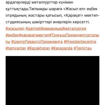
ардагерлерді металлургтер күнімен
құттықтады.Тағлымды шараға «Жасыл ел» еңбек
отрядының жастары қатысып, «Қарақат» мектеп-
студиясының шәкірттері өнерлерін көрсетті.
#жасылел
#qarmet
#мамандық
#металургия
#еңбек
#қарақатмектеп
#ТұңғышПрезиденторталы
ғы
#ЦентрПервогоПрезидента
#Presidentecentre
#temcenter
#Kazakhstan
#Karaganda
#Temirtau