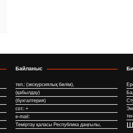
Байланыс
Б
тел.: (экскурсиялық бөлім),
Ер
(қабылдау)
Ба
(бухгалтерия)
Ст
сот.: +
Эк
те
e-mail:
Ш
Теміртау қаласы Республика даңғылы,