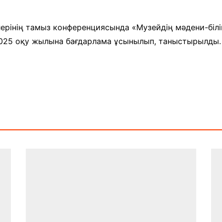
және экспозициялық-
Уақыт ағымында
көрмені қамтамасыз ету
бөлімі
лерінің тамыз конференциясында «Музейдің мәдени-біл
Қазақстан жолы
25 оқу жылына бағдарлама ұсынылып, таныстырылды.
«Дәстүр мен ғұрып» залы
Спорттық даңқ залы
Сызба