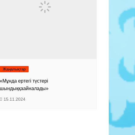
Жаңалықтар
«Мұнда ертегі түстері
шындыққаайналады»
15.11.2024