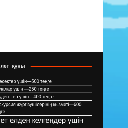
илет құны
есектер үшін—500 теңге
лалар үшін —250 теңге
уденттер үшін—400 теңге
скурсия жүргізушілерінің қызметі—600
ңге
ет елден келгендер үшін