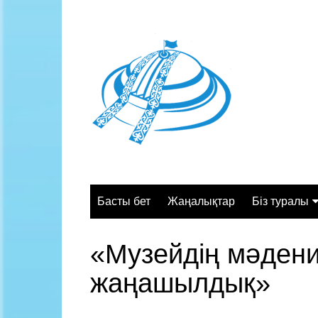
Skip
to
content
Басты бет
Жаңалықтар
Біз туралы
Жалпы сипа
«Музейдің мәдени
Құрылымы
жаңашылдық»
Қызмет орт
Жұмыс кесте