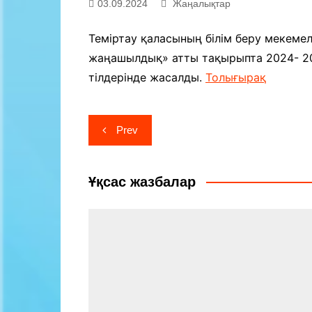
03.09.2024
Жаңалықтар
Байланыс
Теміртау қаласының білім беру мекеме
жаңашылдық» атты тақырыпта 2024- 20
тілдерінде жасалды.
Толығырақ
Навигация
Prev
по
записям
Ұқсас жазбалар