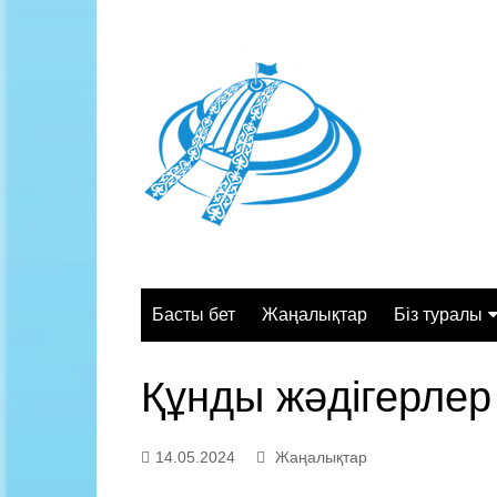
Skip
to
content
Басты бет
Жаңалықтар
Біз туралы
Жалпы сипа
Құнды жәдігерлер
Құрылымы
Қызмет орт
14.05.2024
Жаңалықтар
Жұмыс кесте