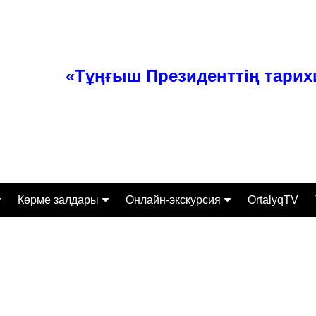
«Тұңғыш Президенттің тари
Көрме залдары
Онлайн-экскурсия
OrtalyqTV
ттамасы
Тәуелсіз Қазақстан
Экспонаты
Өз заманының перзенті
алығы
Тұлғаның ерен қабілеті
Экскурсиялық-бұқаралық
жұмыс бөлімі
сі
Қазақстанның құрыш
келбеті
Ғылыми-зерттеумен қамту