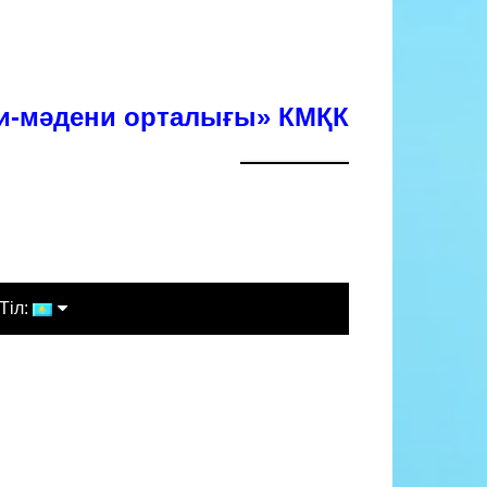
хи-мәдени орталығы» КМҚК
Тіл:
Қазақша
Русский
English