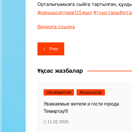
Байланыс
Орталығымызға сыйға тартылған, құнды
#қанышсәтпаев125жыл
#туыстары
#кіт
Видеоға ссылка
Навигация
Prev
по
записям
Ұқсас жазбалар
Uncategorized
Жаңалықтар
Уважаемые жители и гости города
Темиртау!!!
11.02.2025