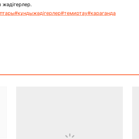
және экспозициялық-
 жәдігерлер.
Уақыт ағымында
көрмені қамтамасыз ету
аптары
#құндыжәдігерлер
#темиртау
#караганда
бөлімі
Қазақстан жолы
«Дәстүр мен ғұрып» залы
Спорттық даңқ залы
Сызба