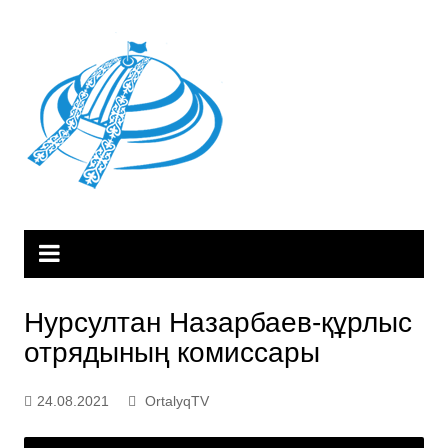
Skip
to
content
Нурсултан Назарбаев-құрлыс
отрядының комиссары
24.08.2021
OrtalyqTV