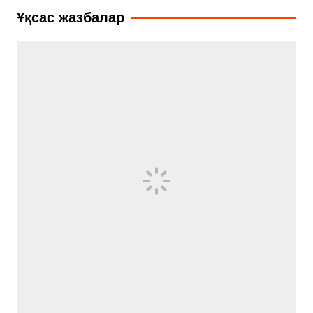
записям
Ұқсас жазбалар