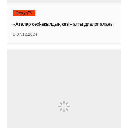
OrtalyqTV
«Аталар сөзі-ақылдың көзі» атты диалог алаңы
07.12.2024