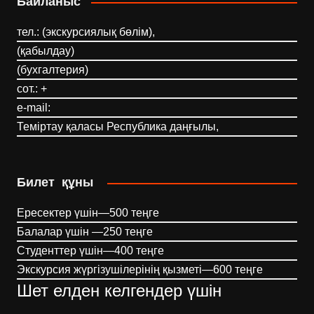
Байланыс
тел.: (экскурсиялық бөлім),
(қабылдау)
(бухгалтерия)
сот.: +
e-mail:
Теміртау қаласы Республика даңғылы,
Билет құны
Ересектер үшін—500 теңге
Балалар үшін —250 теңге
Студенттер үшін—400 теңге
Экскурсия жүргізушілерінің қызметі—600 теңге
Шет елден келгендер үшін