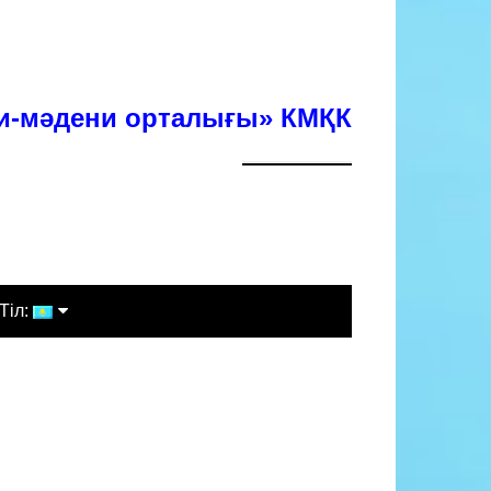
хи-мәдени орталығы» КМҚК
Тіл:
Қазақша
Русский
English