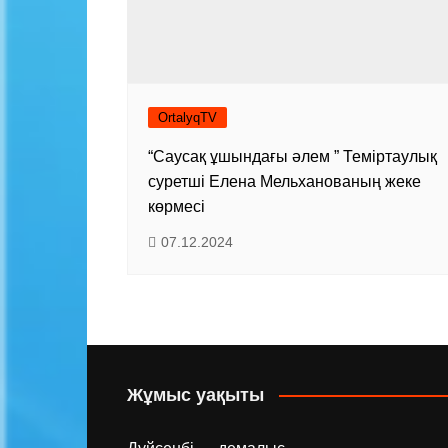
OrtalyqTV
“Саусақ ұшындағы әлем ” Теміртаулық
суретші Елена Мельханованың жеке
көрмесі
07.12.2024
Жұмыс уақыты