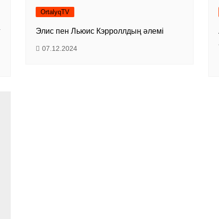
OrtalyqTV
г
Элис пен Льюис Кэрроллдың әлемі
07.12.2024