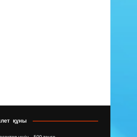
илет құны