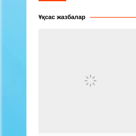
по
записям
Ұқсас жазбалар