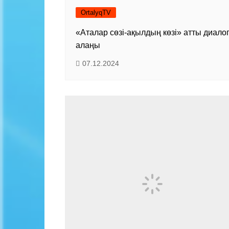
OrtalyqTV
«Аталар сөзі-ақылдың көзі» атты диало
алаңы
07.12.2024