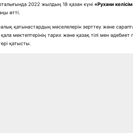
және экспозициялық-
рталығында 2022 жылдың 18 қазан күні
«Рухани келісім
Уақыт ағымында
көрмені қамтамасыз ету
аңы өтті.
бөлімі
Қазақстан жолы
алық қатынастардың мәселелерін зерттеу және сарапт
«Дәстүр мен ғұрып» залы
 қала мектептерінің тарих және қазақ тілі мен әдебиет
Спорттық даңқ залы
ері қатысты.
Сызба