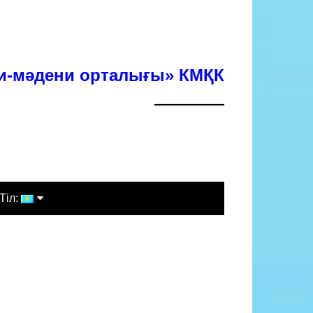
хи-мәдени орталығы» КМҚК
Тіл:
Қазақша
Русский
English