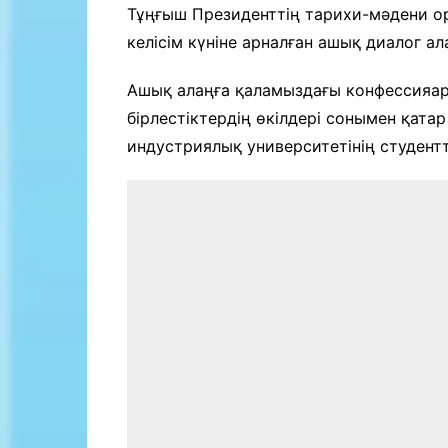
Байланыс
Тұңғыш Президенттің тарихи-мәдени о
келісім күніне арналған ашық диалог ал
Ашық алаңға қаламыздағы конфессияар
бірлестіктердің өкілдері сонымен қатар
индустриялық университетінің студентт