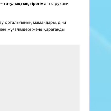
 – татулықтың тірегі»
атты рухани
ау орталығының мамандары, діни
 пәні мұғалімдері және Қарағанды