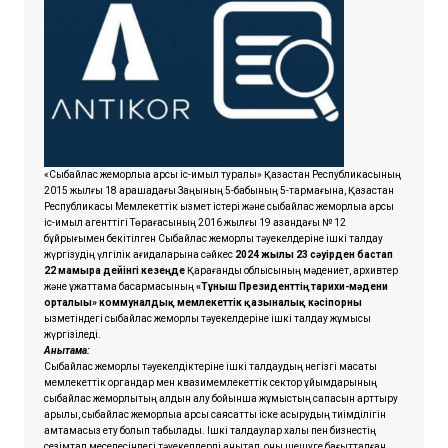
«Сыбайлас жемқорлыққа қарсы іс-қимыл туралы» Қазақстан Республикасының
2015 жылғы 18 қарашадағы Заңының 5-бабының 5-тармағына, Қазақстан
Республикасы Мемлекеттік қызмет істері және сыбайлас жемқорлыққа қарсы
іс-қимыл агенттігі Төрағасының 2016 жылғы 19 қазандағы № 12
бұйрығымен бекітілген Сыбайлас жемқорлық тәуекелдеріне ішкі талдау
жүргізудің үлгілік қағидаларына сәйкес
2024 жылғы 23 сәуірден бастап
22 мамырға дейінгі кезеңде
Қарағанды облысының мәдениет, архивтер
және құжаттама басқармасының
«Тұнғыш Президенттің тарихи-мәдени
орталығы» коммуналдық мемлекеттік қазыналық кәсіпорны
қызметіндегі сыбайлас жемқорлық тәуекелдеріне ішкі талдау жұмысы
жүргізіледі.
Анықтама:
Сыбайлас жемқорлық тәуекелдіктеріне ішкі талдаудың негізгі мақсаты
мемлекеттік органдар мен квазимемлекеттік сектор ұйымдарының
сыбайлас жемқорлықтың алдын алу бойынша жұмыстың сапасын арттыру
арқылы, сыбайлас жемқорлыққа қарсы саясатты іске асырудың тиімділігін
қамтамасыз ету болып табылады. Ішкі талдаулар халық пен бизнестің
сезімтал меселесіндегі тәуекелдерді анықтап, оны шешуге бағытталған.