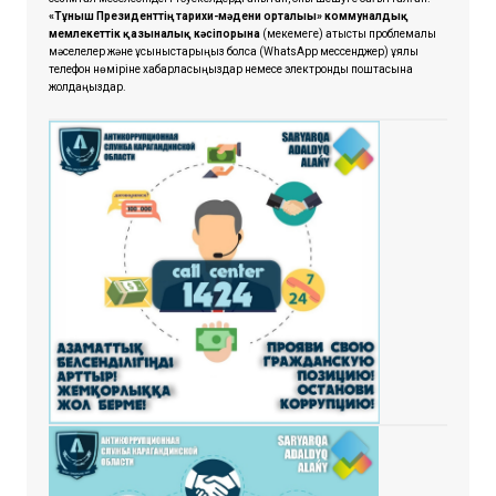
«Тұнғыш Президенттің тарихи-мәдени орталығы» коммуналдық
мемлекеттік қазыналық кәсіпорынға
(мекемеге) қатысты проблемалық
мәселелер және ұсыныстарыңыз болса
(WhatsApp мессенджер) ұялы
телефон нөміріне хабарласыңыздар немесе электрондық поштасына
жолдаңыздар.