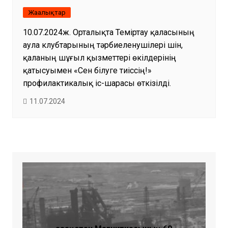
Жаңалықтар
10.07.2024ж. Орталықта Теміртау қаласының
аула клубтарының тәрбиеленушілері үшін,
қаланың шұғыл қызметтері өкілдерінің
қатысуымен «Сен білуге тиіссің!»
профилактикалық іс-шарасы өткізілді.
11.07.2024