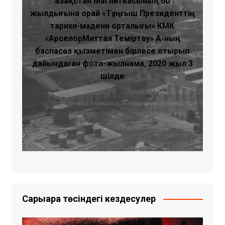
Қазақстан Магниткасының 60
жылдығына орай «Тұңғыш Президенттің
тарихи-мәдени орталығы» КМҚК
«АрселорМиттал Теміртау» АҚ-ның
баспасөз қызметімен бірлесе отырып
дайындаған фото-жылнама, 2020 жыл 3
шілде
Сарыарқа төсіндегі кездесулер