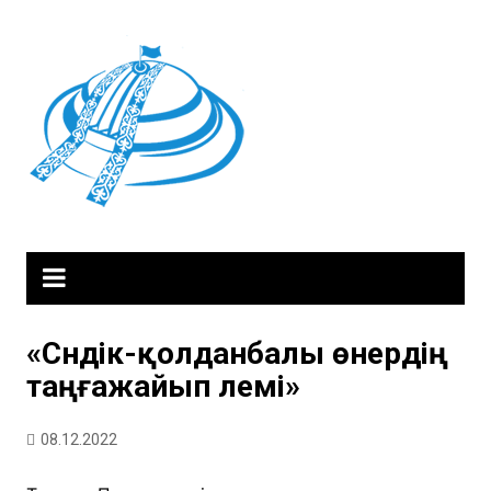
Skip
to
content
«Сәндік-қолданбалы өнердің
таңғажайып әлемі»
08.12.2022