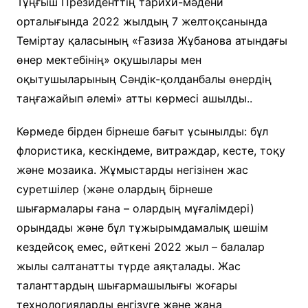
Тұңғыш Президенттің тарихи-мәдени
орталығында 2022 жылдың 7 желтоқсанында
Теміртау қаласының «Ғазиза Жұбанова атындағы
өнер мектебінің» оқушылары мен
оқытушыларының Сәндік-қолданбалы өнердің
таңғажайып әлемі» атты көрмесі ашылды..
Көрмеде бірден бірнеше бағыт ұсынылды: бұл
флористика, кескіндеме, витраждар, кесте, тоқу
және мозаика. Жұмыстарды негізінен жас
суретшілер (және олардың бірнеше
шығармалары ғана – олардың мұғалімдері)
орындады және бұл тұжырымдамалық шешім
кездейсоқ емес, өйткені 2022 жыл – балалар
жылы салтанатты түрде аяқталады. Жас
таланттардың шығармашылығы жоғары
технологияларды енгізуге және жаңа