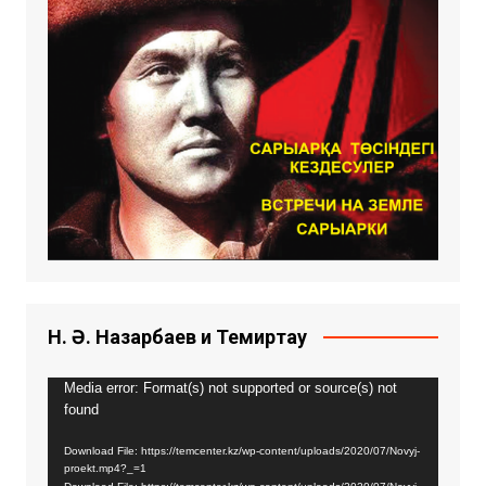
Н. Ә. Назарбаев и Темиртау
Видео
Media error: Format(s) not supported or source(s) not
found
плейер
Download File: https://temcenter.kz/wp-content/uploads/2020/07/Novyj-
proekt.mp4?_=1