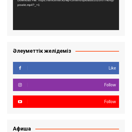
Download File: https://temcenter.kz/wp-content/uploads/2020/07/Novyj-
proekt.mp4?_=1
Әлеуметтік желідеміз
Like
Follow
Follow
Афиша