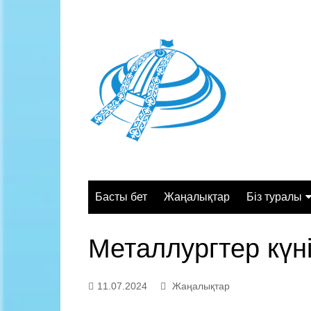
Skip
to
content
Басты бет
Жаңалықтар
Біз туралы
Жалпы сипа
Металлургтер күні
Құрылымы
Қызмет орт
11.07.2024
Жаңалықтар
Жұмыс кесте