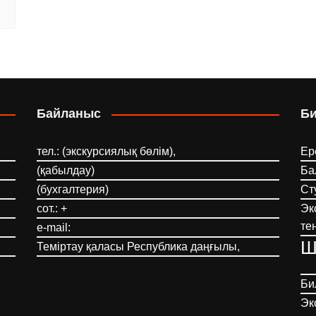
Байланыс
Б
тел.: (экскурсиялық бөлім),
Ер
(қабылдау)
Ба
(бухгалтерия)
Ст
сот.: +
Эк
те
e-mail:
Ш
Теміртау қаласы Республика даңғылы,
Би
Эк