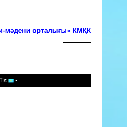
хи-мәдени орталығы» КМҚК
Тіл:
Қазақша
Русский
English