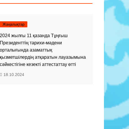
Жаңалықтар
2024 жылғы 11 қазанда Тұңғыш
Президенттің тарихи-мәдени
орталығында азаматтық
қызметшілердің атқаратын лауазымына
сәйкестігіне кезекті аттестаттау өтті
18.10.2024