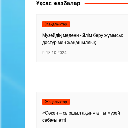
записям
Ұқсас жазбалар
Жаңалықтар
Музейдің мәдени -білім беру жұмысы:
дәстүр мен жаңашылдық
18.10.2024
Жаңалықтар
«Сәкен – сыршыл ақын» атты музей
сабағы өтті