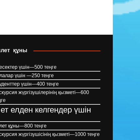
илет құны
есектер үшін—500 теңге
лалар үшін —250 теңге
уденттер үшін—400 теңге
скурсия жүргізушілерінің қызметі—600
ңге
ет елден келгендер үшін
лет құны—800 теңге
скурсия жүргізушісінің қызметі—1000 теңге