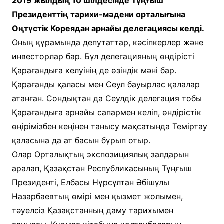
2019 жылдың 10 шілдесінде Тұңғыш
Президенттің тарихи-мәдени орталығына
Оңтүстік Кореядан арнайы делегациясы келді.
Оның құрамында депутаттар, кәсіпкерлер және
инвесторлар бар. Бұл делегацияның өндірісті
Қарағандыға келуінің де өзіндік мәні бар.
Қарағанды қаласы мен Сеул бауырлас қалалар
атанған. Сондықтан да Сеулдік делегация тобы
Қарағандыға арнайы сапармен келіп, өндірістік
өңірімізбен кеңінен танысу мақсатында Теміртау
қаласына да ат басын бұрып отыр.
Олар Орталықтың экспозициялық залдарын
аралап, Қазақстан Республикасының Тұңғыш
Президенті, Елбасы Нұрсұлтан Әбішұлы
Назарбаевтың өмірі мен қызмет жолымен,
тәуелсіз Қазақстанның даму тарихымен