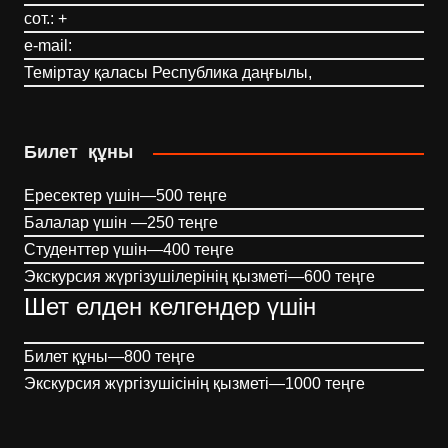
сот.: +
e-mail:
Теміртау қаласы Республика даңғылы,
Билет құны
Ересектер үшін—500 теңге
Балалар үшін —250 теңге
Студенттер үшін—400 теңге
Экскурсия жүргізушілерінің қызметі—600 теңге
Шет елден келгендер үшін
Билет құны—800 теңге
Экскурсия жүргізушісінің қызметі—1000 теңге