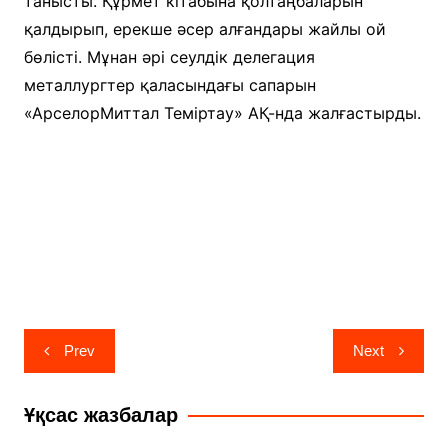
танысты. Құрмет кітабына қолтаңбаларын
қалдырып, ерекше әсер алғандары жайлы ой
бөлісті. Мұнан әрі сеулдік делегация
металлургтер қаласындағы сапарын
«АрселорМиттал Теміртау» АҚ-нда жалғастырды.
Навигация
Prev
Next
по
записям
Ұқсас жазбалар