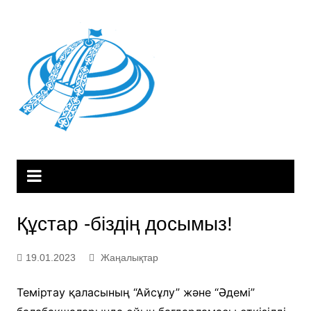
Skip
to
content
Құстар -біздің досымыз!
19.01.2023
Жаңалықтар
Теміртау қаласының “Айсұлу” және “Әдемі”