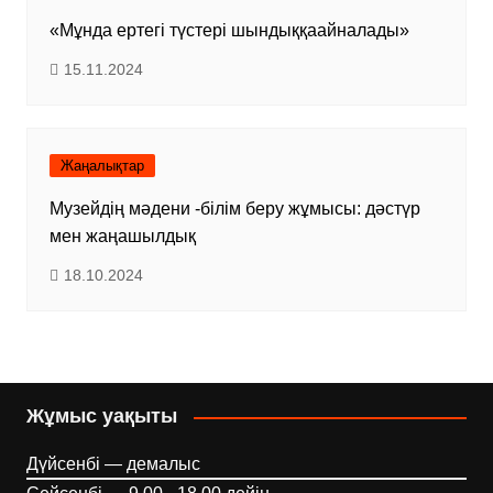
«Мұнда ертегі түстері шындыққаайналады»
15.11.2024
Жаңалықтар
Музейдің мәдени -білім беру жұмысы: дәстүр
мен жаңашылдық
18.10.2024
Жұмыс уақыты
Дүйсенбі — демалыс