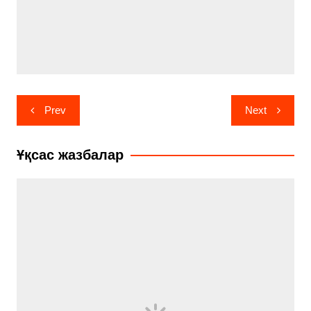
Навигация
Prev
Next
по
записям
Ұқсас жазбалар