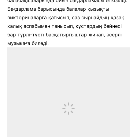
балабақшаларында ойын бағдарламасы өткізілді.
Бағдарлама барысында балалар қызықты
викториналарға қатысып, саз сырнайдың қазақ
халық аспабымен танысып, құстардың бейнесі
бар түрлі-түсті басқатырғыштар жинап, әсерлі
музыкаға биледі.