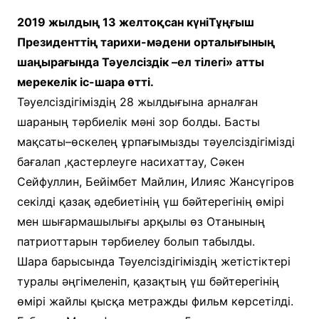
2019 жылдың 13 желтоқсан күніТұңғыш
Президенттің тарихи-мәдени орталығының
шаңырағында Тәуелсіздік –ел тілегі» атты
мерекелік іс-шара өтті.
Тәуелсіздігіміздің 28 жылдығына арналған
шараның тәрбиелік мәні зор болды. Басты
мақсаты–өскелең ұрпағымызды тәуелсіздігімізді
бағалап ,қастерлеуге насихаттау, Сәкен
Сейфуллин, Бейімбет Майлин, Илияс Жансүгіров
секілді қазақ әдебиетінің үш бәйтерегінің өмірі
мен шығармашылығы арқылы өз Отанының
патриоттарын тәрбиелеу болып табылды.
Шара барысында Тәуелсіздігіміздің жетістіктері
туралы әңгімеленіп, қазақтың үш бәйтерегінің
өмірі жайлы қысқа метражды фильм көрсетілді.