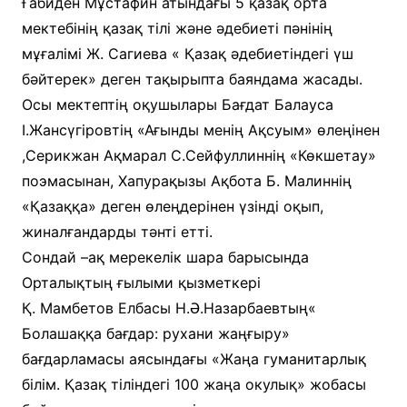
Ғабиден Мұстафин атындағы 5 қазақ орта
мектебінің қазақ тілі және әдебиеті пәнінің
мұғалімі Ж. Сагиева « Қазақ әдебиетіндегі үш
бәйтерек» деген тақырыпта баяндама жасады.
Осы мектептің оқушылары Бағдат Балауса
І.Жансүгіровтің «Ағынды менің Ақсуым» өлеңінен
,Серикжан Ақмарал С.Сейфуллиннің «Көкшетау»
поэмасынан, Хапурақызы Ақбота Б. Малиннің
«Қазаққа» деген өлеңдерінен үзінді оқып,
жиналғандарды тәнті етті.
Сондай –ақ мерекелік шара барысында
Орталықтың ғылыми қызметкері
Қ. Мамбетов Елбасы Н.Ә.Назарбаевтың«
Болашаққа бағдар: рухани жаңғыру»
бағдарламасы аясындағы «Жаңа гуманитарлық
білім. Қазақ тіліндегі 100 жаңа окулық» жобасы