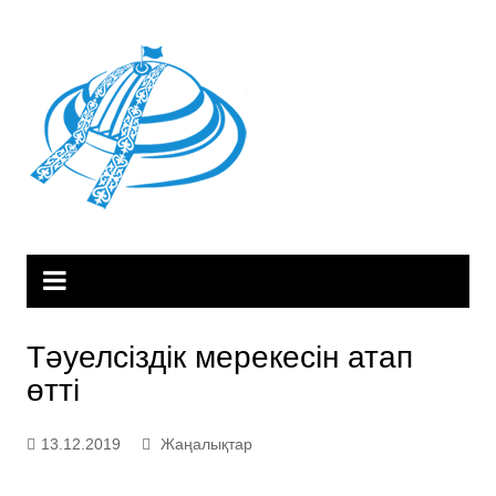
Skip
to
content
Тәуелсіздік мерекесін атап
өтті
13.12.2019
Жаңалықтар