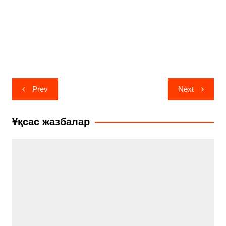
Навигация
Prev
Next
по
записям
Ұқсас жазбалар