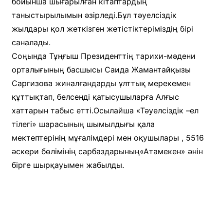
бойынша шығарылған кітаптардың
таныстырылымын әзірледі.Бұл тәуелсіздік
жылдары қол жеткізген жетістіктеріміздің бірі
саналады.
Соңында Тұңғыш Президенттің тарихи-мәдени
орталығының басшысы Саида Жамантайқызы
Саргизова жиналғандарды ұлттық мерекемен
құттықтап, белсенді қатысушыларға Алғыс
хаттарын табыс етті.Осылайша «Тәуелсіздік –ел
тілегі» шарасының шымылдығы қала
мектептерінің мұғалімдері мен оқушылары , 5516
әскери бөлімінің сарбаздарының«Атамекен» әнін
бірге шырқауымен жабылды.