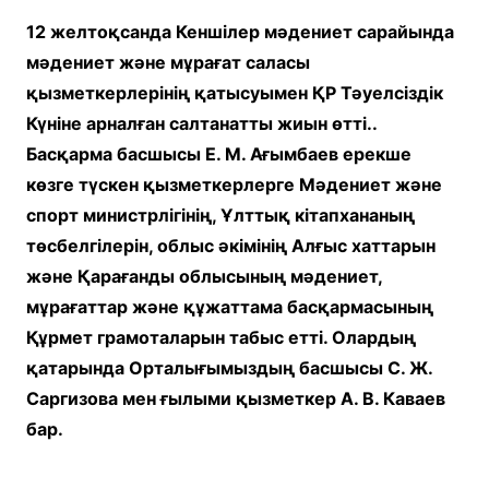
12 желтоқсанда Кеншілер мәдениет сарайында
мәдениет және мұрағат саласы
қызметкерлерінің қатысуымен ҚР Тәуелсіздік
Күніне арналған салтанатты жиын өтті..
Басқарма басшысы Е. М. Ағымбаев ерекше
көзге түскен қызметкерлерге Мәдениет және
спорт министрлігінің, Ұлттық кітапхананың
төсбелгілерін, облыс әкімінің Алғыс хаттарын
және Қарағанды облысының мәдениет,
мұрағаттар және құжаттама басқармасының
Құрмет грамоталарын табыс етті. Олардың
қатарында Орталығымыздың басшысы С. Ж.
Саргизова мен ғылыми қызметкер А. В. Каваев
бар.