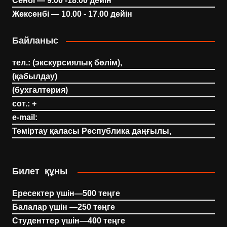
Сенбі — 9.00 -18.00 дейін
Жексенбі — 10.00 - 17.00 дейін
Байланыс
тел.: (экскурсиялық бөлім),
(қабылдау)
(бухгалтерия)
сот.: +
e-mail:
Теміртау қаласы Республика даңғылы,
Билет құны
Ересектер үшін—500 теңге
Балалар үшін —250 теңге
Студенттер үшін—400 теңге