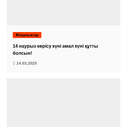
Жаңалықтар
14 наурыз көрісу күні амал күні құтты
болсын!
14.03.2025