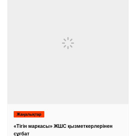
Жаңалықтар
«Тігін маркасы» ЖШС қызметкерлерінен
сұғбат