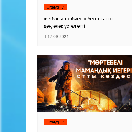
OrtalyqTV
«Отбасы-тәрбиенің бесігі» атты
дөңгелек үстел өтті
17.09.2024
OrtalyqTV