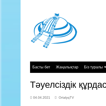
Skip
to
content
Басты бет
Жаңалықтар
Біз туралы
Жалпы сипа
Тәуелсіздік құрд
Құрылымы
Қызмет орт
04.04.2021
OrtalyqTV
Жұмыс кесте