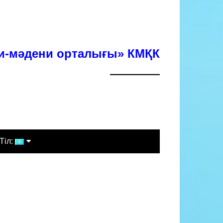
хи-мәдени орталығы» КМҚК
Тіл:
Қазақша
Русский
English