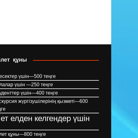
илет құны
есектер үшін—500 теңге
лалар үшін —250 теңге
уденттер үшін—400 теңге
скурсия жүргізушілерінің қызметі—600
ңге
ет елден келгендер үшін
лет құны—800 теңге