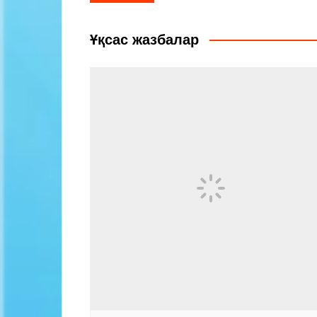
по
записям
Ұқсас жазбалар