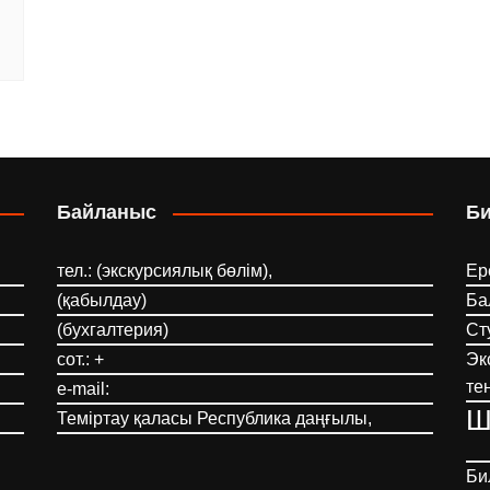
Байланыс
Б
тел.: (экскурсиялық бөлім),
Ер
(қабылдау)
Ба
(бухгалтерия)
Ст
сот.: +
Эк
те
e-mail:
Ш
Теміртау қаласы Республика даңғылы,
Би