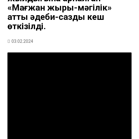
«Мағжан жыры-мәңгілік»
атты әдеби-сазды кеш
өткізілді.
03.02.2024