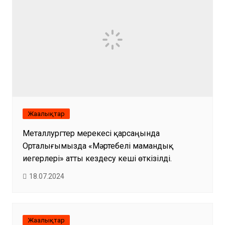
Жаңалықтар
Металлургтер мерекесі қарсаңында
Орталығымызда «Мәртебелі мамандық
иегерлері» атты кездесу кеші өткізілді.
18.07.2024
Жаңалықтар