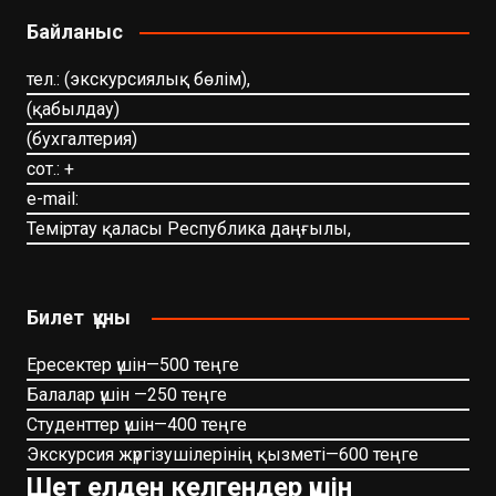
Байланыс
тел.: (экскурсиялық бөлім),
(қабылдау)
(бухгалтерия)
сот.: +
e-mail:
Теміртау қаласы Республика даңғылы,
Билет құны
Ересектер үшін—500 теңге
Балалар үшін —250 теңге
Студенттер үшін—400 теңге
Экскурсия жүргізушілерінің қызметі—600 теңге
Шет елден келгендер үшін