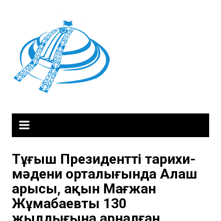
Skip
to
content
Тұңғыш Президенттің тарихи-
мәдени орталығында Алаш
арысы, ақын Мағжан
Жұмабаевтың 130
жылдығына арналған