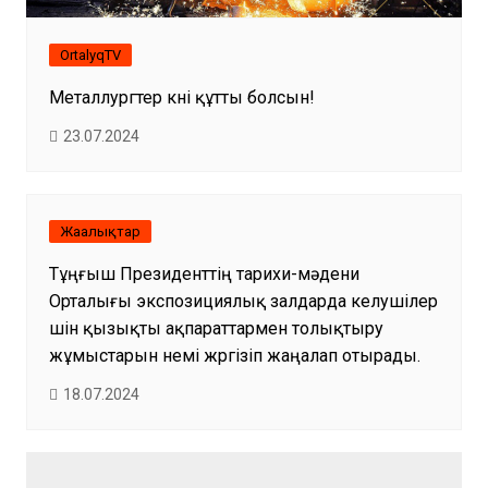
OrtalyqTV
Металлургтер күні құтты болсын!
23.07.2024
Жаңалықтар
Тұңғыш Президенттің тарихи-мәдени
Орталығы экспозициялық залдарда келушілер
үшін қызықты ақпараттармен толықтыру
жұмыстарын үнемі жүргізіп жаңалап отырады.
18.07.2024