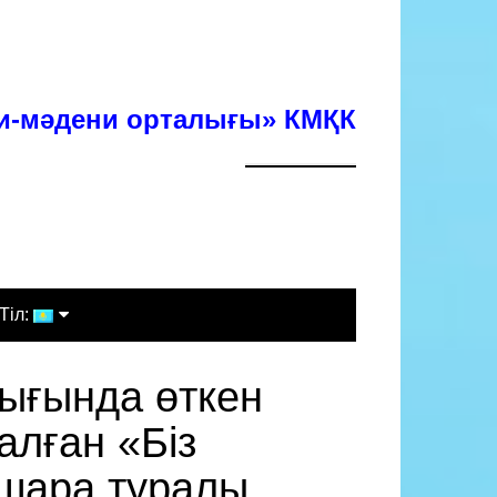
хи-мәдени орталығы» КМҚК
Тіл:
Қазақша
лығында өткен
Русский
алған «Біз
English
-шара туралы