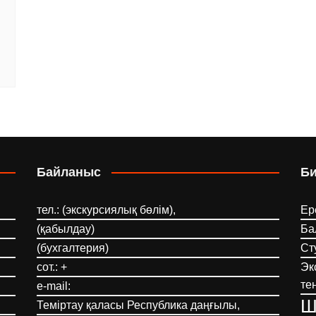
Байланыс
Б
тел.: (экскурсиялық бөлім),
Ер
(қабылдау)
Ба
(бухгалтерия)
Ст
сот.: +
Эк
те
e-mail:
Ш
Теміртау қаласы Республика даңғылы,