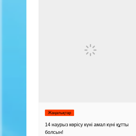
Жаңалықтар
14 наурыз көрісу күні амал күні құтты
болсын!