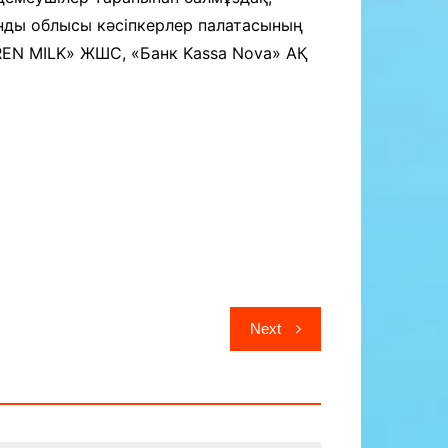
анды облысы кәсіпкерлер палатасының
«REN MILK» ЖШС, «Банк Kassa Nova» АҚ
Next