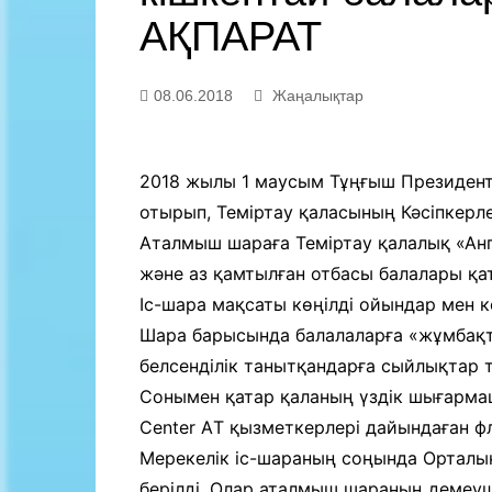
Байланыс
АҚПАРАТ
08.06.2018
Жаңалықтар
2018 жылы 1 маусым Тұңғыш Президентт
отырып, Теміртау қаласының Кәсіпкерл
Аталмыш шараға Теміртау қалалық «Анге
және аз қамтылған отбасы балалары қа
Іс-шара мақсаты көңілді ойындар мен 
Шара барысында балалаларға «жұмбақтың
белсенділік танытқандарға сыйлықтар 
Сонымен қатар қаланың үздік шығарм
Center AТ қызметкерлері дайындаған 
Мерекелік іс-шараның соңында Орталы
берілді. Олар аталмыш шараның демеуш