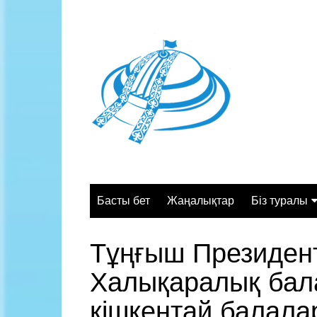
Skip
to
content
Басты бет
Жаңалықтар
Біз туралы
Жалпы сипа
Тұңғыш Президент
Құрылымы
Халықаралық бала
Қызмет орт
Жұмыс кесте
кішкентай балала