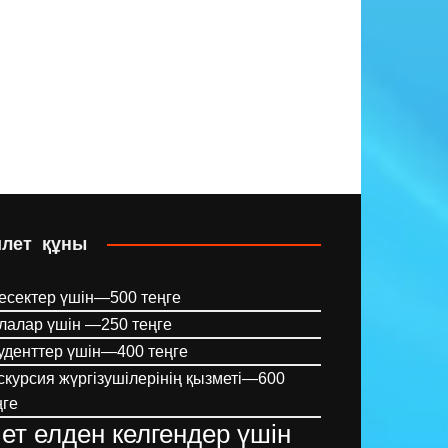
илет құны
есектер үшін—500 теңге
лалар үшін —250 теңге
уденттер үшін—400 теңге
скурсия жүргізушілерінің қызметі—600
ңге
ет елден келгендер үшін