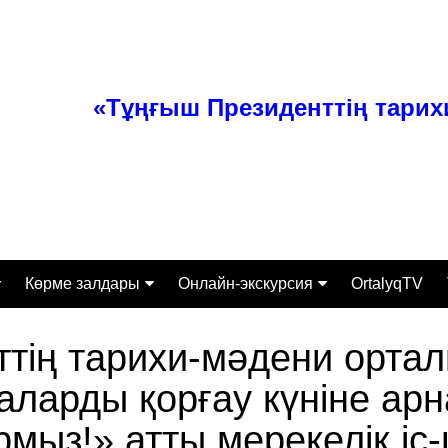
«Тұңғыш Президенттің тари
Көрме залдары
Онлайн-экскурсия
OrtalyqTV
ттамасы
Тәуелсіз Қазақстан
Экспонаты
тің тарихи-мәдени орта
Өз заманының перзенті
ларды қорғау күніне арн
алығы
Тұлғаның ерен қабілеті
Экскурсиялық-бұқаралық
жұмыс бөлімі
сі
Қазақстанның құрыш
рмыз!» атты мерекелік іс
келбеті
Ғылыми-зерттеумен қамту