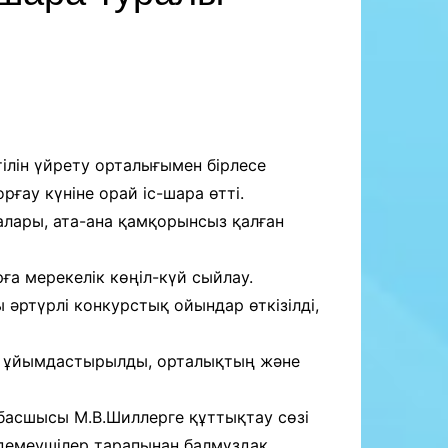
ілін үйрету орталығымен бірлесе
ау күніне орай іс-шара өтті.
лалары, ата-ана қамқорынсыз қалған
а мерекелік көңіл-күй сыйлау.
әртүрлі конкурстық ойындар өткізілді,
а ұйымдастырылды, орталықтың және
басшысы М.В.Шиллерге құттықтау сөзі
 демеушілер тарапынан балмұздақ,