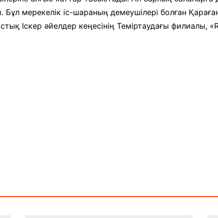
. Бұл мерекелік іс-шараның демеушілері болған Қарағ
стық Іскер әйелдер кеңесінің Теміртаудағы филиалы, 