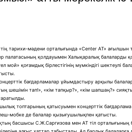
және экспозициялық-
Уақыт ағымында
көрмені қамтамасыз ету
бөлімі
Қазақстан жолы
«Дәстүр мен ғұрып» залы
Спорттық даңқ залы
Сызба
ің тарихи-мәдени орталығында «Center AT» ағылшын т
ер палатасының қолдауымен Халықаралық балаларды қорғ
л мой» қоғамдық бірлестігінің мүмкіндігі шектеулі ба
тысты.
концерттік бағдарламалар ұйымдастыру арқылы балаларғ
 шешімін тап!», «кім тапқыр?», «кім шапшаң?» сияқты 
таратылды.
ашылық топтарының қатысуымен концерттік бағдарлам
флеш-мобке де балалар қызығушылықпен қатысты.
қтың басшысы С.Ж.Саргизова мен АТ тіл орталығының 
ілеріне алғыс хаттар табыстады. Ал барлық балаларға