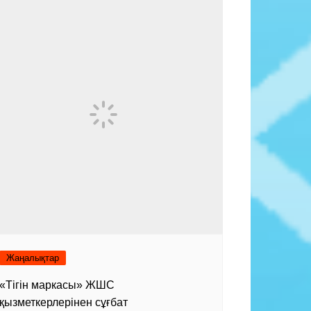
Жаңалықтар
«Тігін маркасы» ЖШС
қызметкерлерінен сұғбат