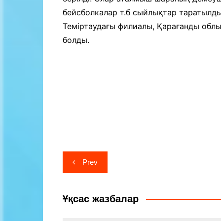
бейсболкалар т.б сыйлықтар таратылды
Теміртаудағы филиалы, Қарағанды облы
болды.
Навигация
Prev
по
записям
Ұқсас жазбалар