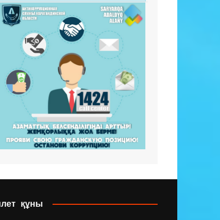
илет құны