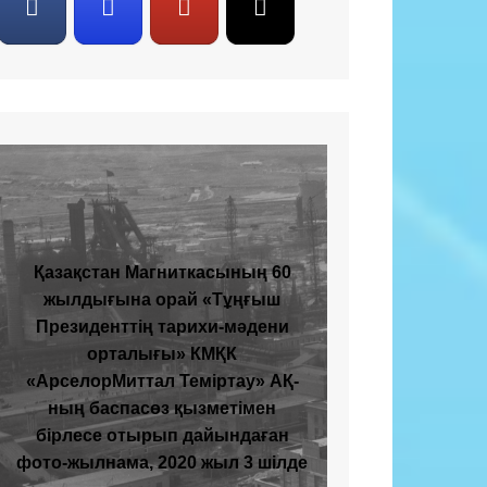
Қазақстан Магниткасының 60
жылдығына орай «Тұңғыш
Президенттің тарихи-мәдени
орталығы» КМҚК
«АрселорМиттал Теміртау» АҚ-
ның баспасөз қызметімен
бірлесе отырып дайындаған
фото-жылнама, 2020 жыл 3 шілде