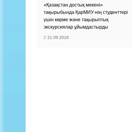
Байланыс
«Қазақстан достық мекені»
тақырыбында ҚарМИУ-нің студенттері
үшін көрме және тақырыптық
экскурсиялар ұйымдастырды
21.09.2018