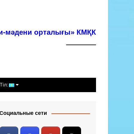
хи-мәдени орталығы» КМҚК
Тіл:
Қазақша
Русский
Социальные сети
English