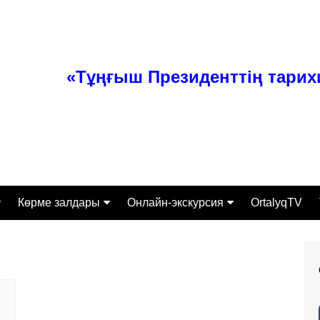
«Тұңғыш Президенттің тари
Көрме залдары
Онлайн-экскурсия
OrtalyqTV
ттамасы
Тәуелсіз Қазақстан
Экспонаты
Өз заманының перзенті
алығы
Тұлғаның ерен қабілеті
Экскурсиялық-бұқаралық
жұмыс бөлімі
сі
Қазақстанның құрыш
келбеті
Ғылыми-зерттеумен қамту