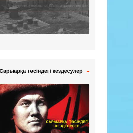
Сарыарқа төсіндегі кездесулер