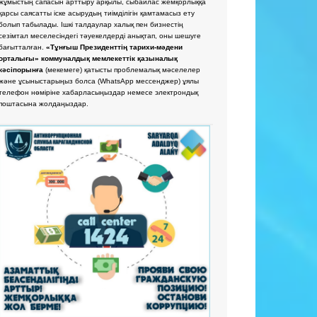
жұмыстың сапасын арттыру арқылы, сыбайлас жемқорлыққа
қарсы саясатты іске асырудың тиімділігін қамтамасыз ету
болып табылады. Ішкі талдаулар халық пен бизнестің
сезімтал меселесіндегі тәуекелдерді анықтап, оны шешуге
бағытталған.
«Тұнғыш Президенттің тарихи-мәдени
орталығы» коммуналдық мемлекеттік қазыналық
кәсіпорынға
(мекемеге) қатысты проблемалық мәселелер
және ұсыныстарыңыз болса
(WhatsApp мессенджер) ұялы
телефон нөміріне хабарласыңыздар немесе электрондық
поштасына жолдаңыздар.