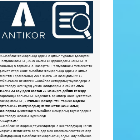
«Сыбайлас жемқорлыққа қарсы іс-қимыл туралы» Қазақстан
Республикасының 2015 жылғы 18 қарашадағы Заңының 5-
бабының 5-тармағына, Қазақстан Республикасы Мемлекеттік
қызмет істері және сыбайлас жемқорлыққа қарсы іс-қимыл
агенттігі Төрағасының 2016 жылғы 19 қазандағы № 12
бұйрығымен бекітілген Сыбайлас жемқорлық тәуекелдеріне
ішкі талдау жүргізудің үлгілік қағидаларына сәйкес
2024
жылғы 23 сәуірден бастап 22 мамырға дейінгі кезеңде
Қарағанды облысының мәдениет, архивтер және құжаттама
басқармасының
«Тұнғыш Президенттің тарихи-мәдени
орталығы» коммуналдық мемлекеттік қазыналық
кәсіпорны
қызметіндегі сыбайлас жемқорлық тәуекелдеріне
ішкі талдау жұмысы жүргізіледі.
Анықтама:
Сыбайлас жемқорлық тәуекелдіктеріне ішкі талдаудың негізгі
мақсаты мемлекеттік органдар мен квазимемлекеттік сектор
ұйымдарының сыбайлас жемқорлықтың алдын алу бойынша