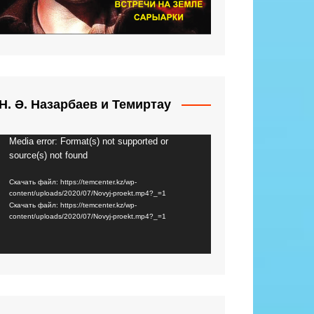
Н. Ә. Назарбаев и Темиртау
Media error: Format(s) not supported or
Видеоплеер
source(s) not found
Скачать файл: https://temcenter.kz/wp-
content/uploads/2020/07/Novyj-proekt.mp4?_=1
Скачать файл: https://temcenter.kz/wp-
content/uploads/2020/07/Novyj-proekt.mp4?_=1