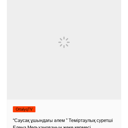
OrtalyqTV
“Саусақ ұшындағы әлем ” Теміртаулық суретші
Елена Мельханованың жеке көрмесі