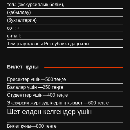
тел.: (экскурсиялық бөлім),
(қабылдау)
(бухгалтерия)
сот.: +
e-mail:
Теміртау қаласы Республика даңғылы,
Билет құны
Ересектер үшін—500 теңге
Балалар үшін —250 теңге
Студенттер үшін—400 теңге
Экскурсия жүргізушілерінің қызметі—600 теңге
Шет елден келгендер үшін
Билет құны—800 теңге