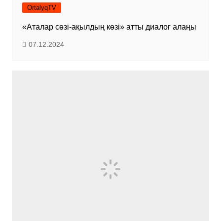
OrtalyqTV
«Аталар сөзі-ақылдың көзі» атты диалог алаңы
07.12.2024