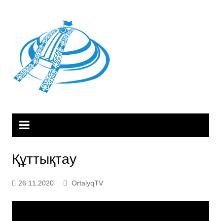
Skip
to
content
Құттықтау
26.11.2020
OrtalyqTV