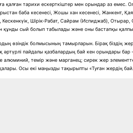
және экспозициялық-
 қалған тарихи ескерткіштер мен орындар аз емес. Ол
Уақыт ағымында
көрмені қамтамасыз ету
рыстан баба кесенесі, Жошы хан кесенесі, Жанкент, Қая
бөлімі
Қазақстан жолы
 Кескенкүік, Шірік-Рабат, Сайрам (Испиджаб), Отырар,
«Дәстүр мен ғұрып» залы
ін құнды сый болып табылады және оны бастапқы қалп
Спорттық даңқ залы
дың өзіндік болмысының тамырларын. Бірақ біздің жері
Сызба
қ әртүрлі пайдалы қазбалардың бай кен орындары бар 
е алюминий, темір және марганец; сирек жер элементт
қалары. Осы екі маңызды тақырыпты «Туған жердің байл