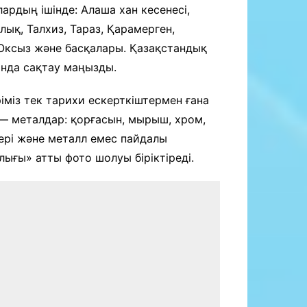
ардың ішінде: Алаша хан кесенесі,
лық, Талхиз, Тараз, Қарамерген,
 Оксыз және басқалары. Қазақстандық
ында сақтау маңызды.
міз тек тарихи ескерткіштермен ғана
— металдар: қорғасын, мырыш, хром,
ері және металл емес пайдалы
ығы» атты фото шолуы біріктіреді.