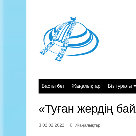
Skip
to
content
Басты бет
Жаңалықтар
Біз туралы
Жалпы сипа
«Туған жердің ба
Құрылымы
Қызмет орт
02.02.2022
Жаңалықтар
Жұмыс кесте