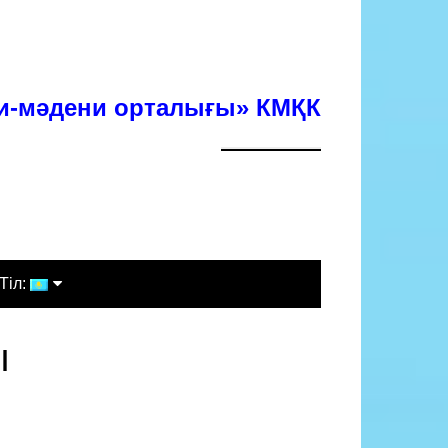
хи-мәдени орталығы» КМҚК
Тіл:
Қазақша
ы
Русский
English