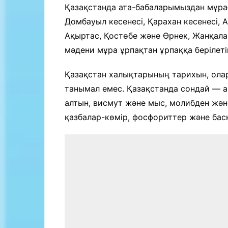
Байланыс
Қазақстанда ата-бабаларымыздан мұраға
Домбауыл кесенесі, Қарахан кесенесі, А
Ақыртас, Қостөбе және Өрнек, Жанқала,
мәдени мұра ұрпақтан ұрпаққа берілет
Қазақстан халықтарының тарихын, олар
танымал емес. Қазақстанда сондай — а
алтын, висмут және мыс, молибден жән
қазбалар-көмір, фосфориттер және бас