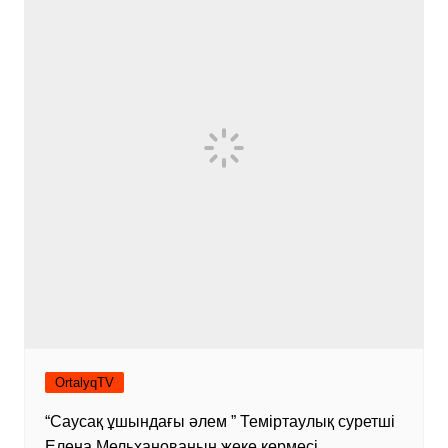
OrtalyqTV
“Саусақ ұшындағы әлем ” Теміртаулық суретші
Елена Мельханованың жеке көрмесі