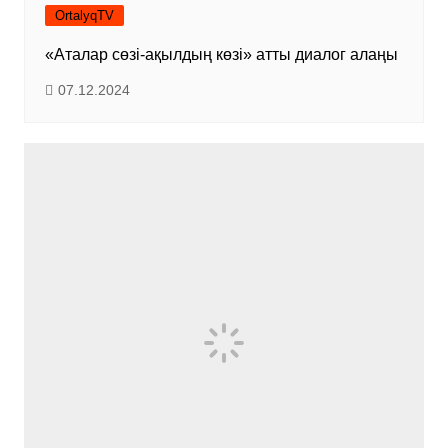
OrtalyqTV
«Аталар сөзі-ақылдың көзі» атты диалог алаңы
07.12.2024