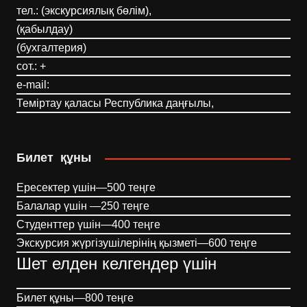
тел.: (экскурсиялық бөлім),
(қабылдау)
(бухгалтерия)
сот.: +
e-mail:
Теміртау қаласы Республика даңғылы,
Билет құны
Ересектер үшін—500 теңге
Балалар үшін —250 теңге
Студенттер үшін—400 теңге
Экскурсия жүргізушілерінің қызметі—600 теңге
Шет елден келгендер үшін
Билет құны—800 теңге