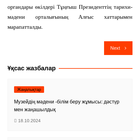
органдары өкілдері Тұңғыш Президенттің тарихи-
мәдени орталығының Алғыс хаттарымен
марапатталды.
Навигация
Next
по
записям
Ұқсас жазбалар
Жаңалықтар
Музейдің мәдени -білім беру жұмысы: дәстүр
мен жаңашылдық
18.10.2024