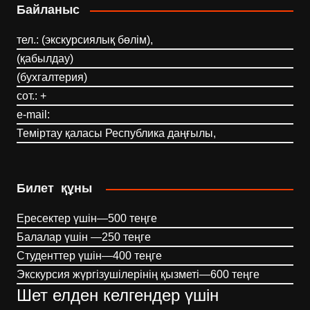
Байланыс
тел.: (экскурсиялық бөлім),
(қабылдау)
(бухгалтерия)
сот.: +
e-mail:
Теміртау қаласы Республика даңғылы,
Билет құны
Ересектер үшін—500 теңге
Балалар үшін —250 теңге
Студенттер үшін—400 теңге
Экскурсия жүргізушілерінің қызметі—600 теңге
Шет елден келгендер үшін