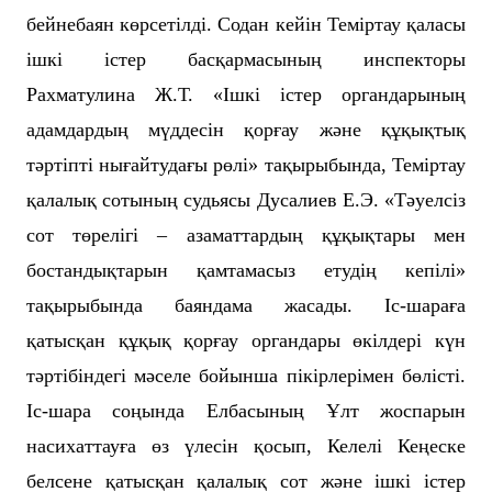
бейнебаян көрсетілді. Содан кейін Теміртау қаласы
ішкі істер басқармасының инспекторы
Рахматулина Ж.Т. «Ішкі істер органдарының
адамдардың мүддесін қорғау және құқықтық
тәртіпті нығайтудағы рөлі» тақырыбында, Теміртау
қалалық сотының судьясы Дусалиев Е.Э. «Тәуелсіз
сот төрелігі – азаматтардың құқықтары мен
бостандықтарын қамтамасыз етудің кепілі»
тақырыбында баяндама жасады. Іс-шараға
қатысқан құқық қорғау органдары өкілдері күн
тәртібіндегі мәселе бойынша пікірлерімен бөлісті.
Іс-шара соңында Елбасының Ұлт жоспарын
насихаттауға өз үлесін қосып, Келелі Кеңеске
белсене қатысқан қалалық сот және ішкі істер