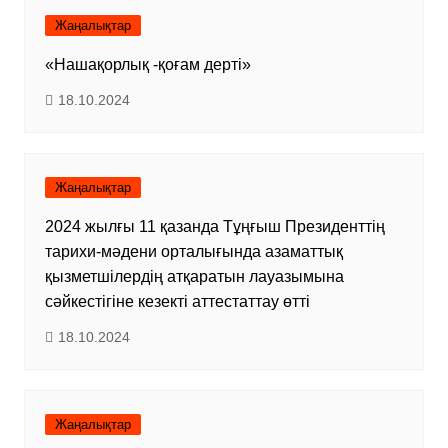
Жаңалықтар
«Нашақорлық -қоғам дерті»
18.10.2024
Жаңалықтар
2024 жылғы 11 қазанда Тұңғыш Президенттің
тарихи-мәдени орталығында азаматтық
қызметшілердің атқаратын лауазымына
сәйкестігіне кезекті аттестаттау өтті
18.10.2024
Жаңалықтар