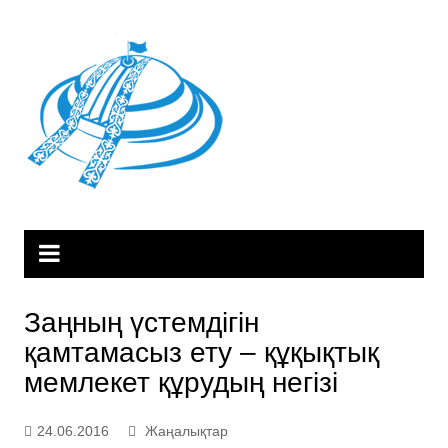
Skip
to
content
Заңның үстемдігін
қамтамасыз ету – құқықтық
мемлекет құрудың негізі
24.06.2016
Жаңалықтар