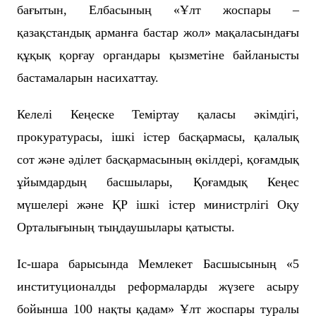
бағытын, Елбасының «Ұлт жоспары –
қазақстандық арманға бастар жол» мақаласындағы
құқық қорғау органдары қызметіне байланысты
бастамаларын насихаттау.
Келелі Кеңеске Теміртау қаласы әкімдігі,
прокуратурасы, ішкі істер басқармасы, қалалық
сот және әділет басқармасының өкілдері, қоғамдық
ұйымдардың басшылары, Қоғамдық Кеңес
мүшелері және ҚР ішкі істер министрлігі Оқу
Орталығының тыңдаушылары қатысты.
Іс-шара барысында
Мемлекет Басшысының «5
институционалды реформаларды жүзеге асыру
бойынша 100 нақты қадам» Ұлт жоспары туралы