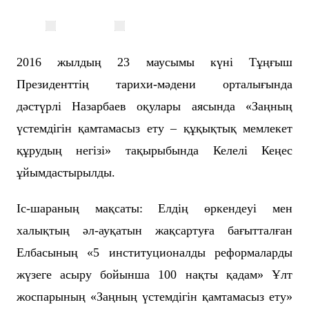
2016 жылдың 23 маусымы күні Тұңғыш
Президенттің тарихи-мәдени орталығында
дәстүрлі Назарбаев оқулары аясында «Заңның
үстемдігін қамтамасыз ету – құқықтық мемлекет
құрудың негізі» тақырыбында Келелі Кеңес
ұйымдастырылды.
Іс-шараның мақсаты:
Елдің өркендеуі мен
халықтың әл-ауқатын жақсартуға бағытталған
Елбасының «5 институционалды реформаларды
жүзеге асыру бойынша 100 нақты қадам» Ұлт
жоспарының «Заңның үстемдігін қамтамасыз ету»