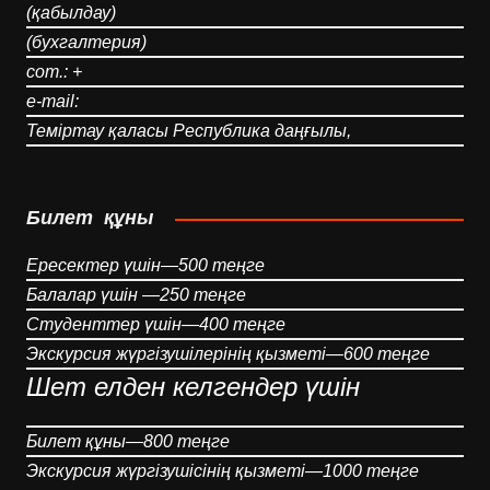
(қабылдау)
(бухгалтерия)
сот.: +
e-mail:
Теміртау қаласы Республика даңғылы,
Билет құны
Ересектер үшін—500 теңге
Балалар үшін —250 теңге
Студенттер үшін—400 теңге
Экскурсия жүргізушілерінің қызметі—600 теңге
Шет елден келгендер үшін
Билет құны—800 теңге
Экскурсия жүргізушісінің қызметі—1000 теңге