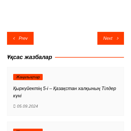
Навигация
Prev
Next
по
записям
Ұқсас жазбалар
Жаңалықтар
Қыркүйектің 5-і – Қазақстан халқының Тілдер
күні
05.09.2024