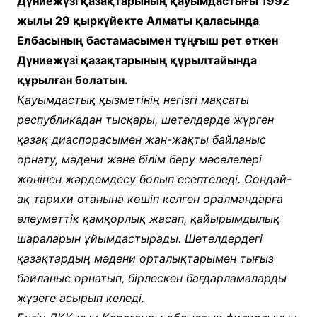
Дүниежүзі қазақтарының қауымдастығы 1992
жылы 29 қыркүйекте Алматы қаласында
Елбасының бастамасымен тұңғыш рет өткен
Дүниежүзі қазақтарының құрылтайында
құрылған болатын.
Қауымдастық қызметінің негізгі мақсаты
республикадан тысқары, шетелдерде жүрген
қазақ диаспорасымен жан-жақты байланыс
орнату, мәдени және білім беру мәселелері
жөнінен жәрдемдесу болып есептеледі. Сондай-
ақ тарихи отанына көшіп келген оралмандарға
әлеуметтік қамқорлық жасап, қайырымдылық
шараларын ұйымдастырады. Шетелдердегі
қазақтардың мәдени орталықтарымен тығыз
байланыс орнатып, бірлескен бағдарламаларды
жүзеге асырып келеді.