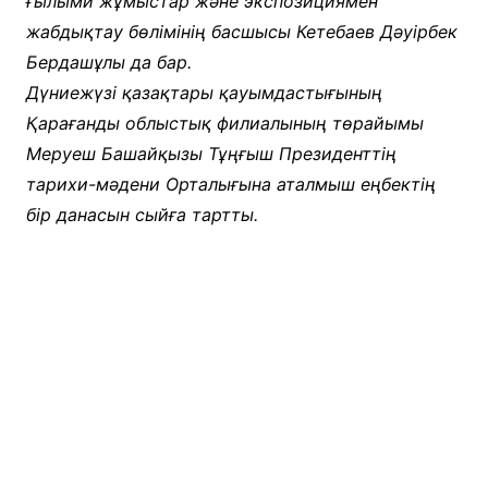
ғылыми жұмыстар және экспозициямен
жабдықтау бөлімінің басшысы Кетебаев Дәуірбек
Бердашұлы да бар.
Дүниежүзі қазақтары қауымдастығының
Қарағанды облыстық филиалының төрайымы
Меруеш Башайқызы Тұңғыш Президенттің
тарихи-мәдени Орталығына аталмыш еңбектің
бір данасын сыйға тартты.