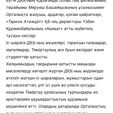
Бүгін ДҚҚ-ның Қарағанды облыстық филиалының
төрайымы Меруеш Башайқызының ұсынысымен
Орталықта жазушы, ардагер, қоғам қайраткері,
«Тарихи Атажұрт» ҚБ-нің директоры Үзбен
Құрманбайұлының «Ақиқат» атты еңбегінің
тұсауы кесілді.
Іс-шараға ДҚҚ-ның мүшелері, тарихшы ғалымдар,
мұғалімдер, Теміртаулық аға буын өкілдері және
студенттер қатысты.
Халқымыздың тағдырына қатысты маңызды
мәселелерді көтеріп жүрген ДҚҚ-ның өңірімізде
өткізіп жатқан іс-шараларын, жұмыстарын одан
әрі насихаттап, ұлт ісі үшін өз үлесін қосуды
көздеген Теміртау қаласының тұрғындары өз
еріктерімен қауымдастықтың құрамына
мүшелікке өтті. Олардың қатарында Орталықтың