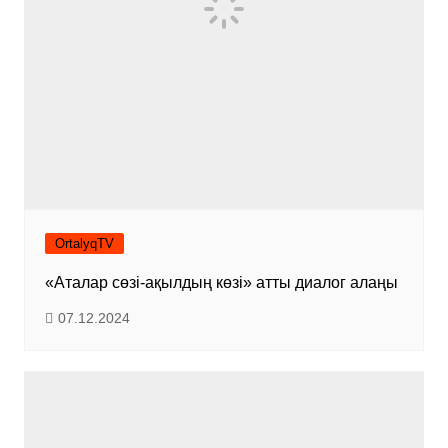
OrtalyqTV
«Аталар сөзі-ақылдың көзі» атты диалог алаңы
07.12.2024