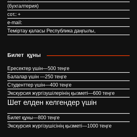
(бухгалтерия)
сот.: +
e-mail:
Теміртау қаласы Республика даңғылы,
Билет құны
Ересектер үшін—500 теңге
Балалар үшін —250 теңге
Студенттер үшін—400 теңге
Экскурсия жүргізушілерінің қызметі—600 теңге
Шет елден келгендер үшін
Билет құны—800 теңге
Экскурсия жүргізушісінің қызметі—1000 теңге