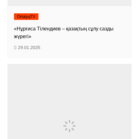
OrtalyqTV
«Нұрғиса Тілендиев – қазақтың сұлу сазды
жүрегі»
29.01.2025