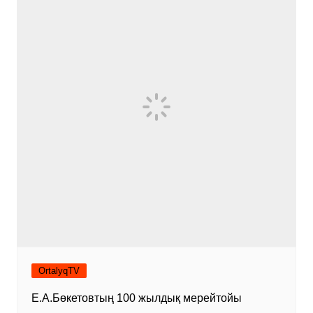
OrtalyqTV
Е.А.Бөкетовтың 100 жылдық мерейтойы