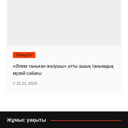
OrtalyqTV
«Әлем таныған жазушы» атты ашық танымдық
музей сабағы
21.01.2025
Жұмыс уақыты