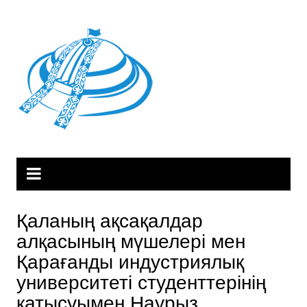
Skip
to
content
Қаланың ақсақалдар
алқасының мүшелері мен
Қарағанды индустриялық
университеті студенттерінің
қатысуымен Наурыз