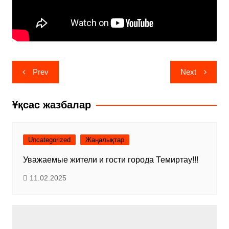
Навигация
Prev
Next
по
записям
Ұқсас жазбалар
Uncategorized
Жаңалықтар
Уважаемые жители и гости города Темиртау!!!
11.02.2025