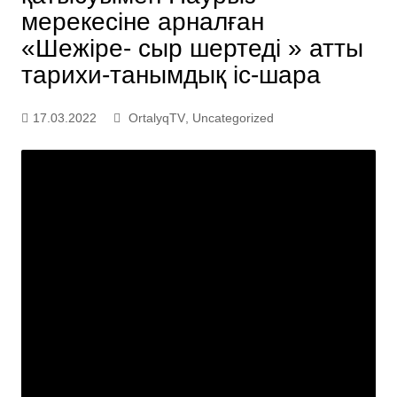
мерекесіне арналған
«Шежіре- сыр шертеді » атты
тарихи-танымдық іс-шара
17.03.2022
OrtalyqTV
,
Uncategorized