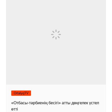
OrtalyqTV
«Отбасы-тәрбиенің бесігі» атты дөңгелек үстел
өтті