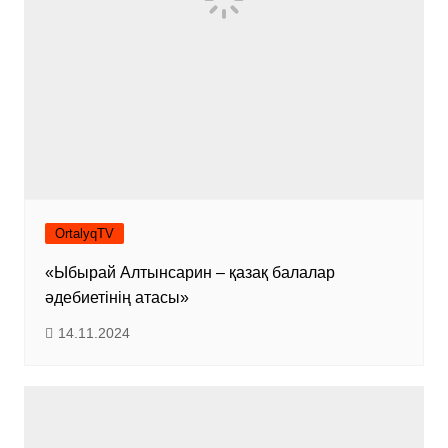
OrtalyqTV
«Ыбырай Алтынсарин – қазақ балалар
әдебиетінің атасы»
14.11.2024