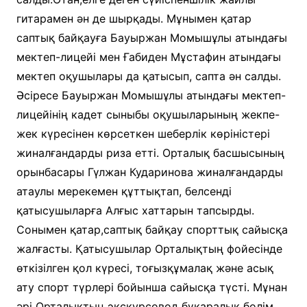
гитарамен ән де шырқады. Мұнымен қатар
саптық байқауға Бауыржан Момышұлы атындағы
мектеп-лицейі мен Ғабиден Мұстафин атындағы
мектеп оқушылары да қатысып, сапта ән салды.
Әсіресе Бауыржан Момышұлы атындағы мектеп-
лицейінің кадет сыныбы оқушыларының жекпе-
жек күресінен көрсеткен шеберлік көріністері
жиналғандарды риза етті. Орталық басшысының
орынбасары Гүлжан Кударинова жиналғандарды
атаулы мерекемен құттықтап, белсенді
қатысушыларға Алғыс хаттарын тапсырды.
Сонымен қатар,саптық байқау спорттық сайысқа
жалғасты. Қатысушылар Орталықтың фойесінде
өткізілген қол күресі, тоғызқұмалақ және асық
ату спорт түрлері бойынша сайысқа түсті. Мұнан
әрі Орталықтың экскурсовод бұқаралық бөлім