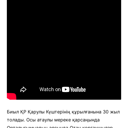
Биыл ҚР Қарулы Күштерінің құрылғанына 30 жыл
толады. Осы атаулы мереке қарсаңында
Орталығымыздың аясында Отан қорғаушылар