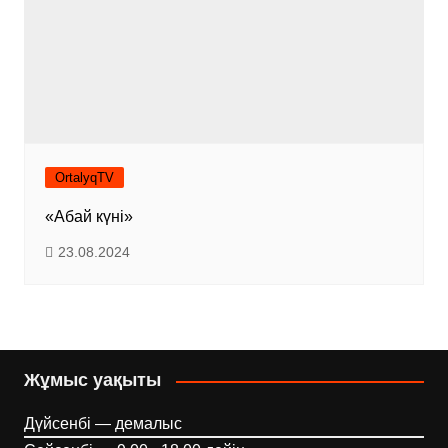
OrtalyqTV
«Абай күні»
23.08.2024
Жұмыс уақыты
Дүйсенбі — демалыс