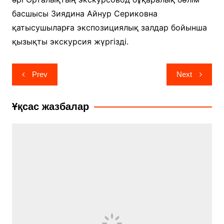
басшысы Зиядина Айнур Сериковна
қатысушыларға экспозициялық залдар бойынша
қызықты экскурсия жүргізді.
Навигация
Prev
Next
по
записям
Ұқсас жазбалар