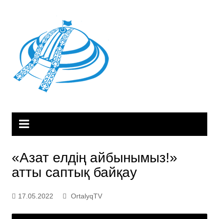
Skip
to
content
«Азат елдің айбынымыз!»
атты саптық байқау
17.05.2022
OrtalyqTV