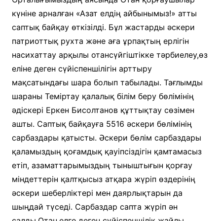
күніне арналған «Азат елдің айбынымыз!» атты
саптық байқау өткізілді. Бұл жастарды әскери
патриоттық рухта және аға ұрпақтың ерлігін
насихаттау арқылы отансүйгіштікке тәрбиелеу,өз
еліне деген сүйіспеншілігін арттыру
мақсатындағы шара болып табылады. Тағлымды
шараны Теміртау қалалық білім беру бөлімінің
әдіскері Еркен Бисолтанов құттықтау сөзімен
ашты. Саптық байқауға 5516 әскери бөлімінің
сарбаздары қатысты. Әскери бөлім сарбаздары
қаламыздың қоғамдық қауіпсіздігін қамтамасыз
етіп, азаматтарымыздың тыныштығын қорғау
міндеттерін қалтқысыз атқара жүріп өздерінің
әскери шеберліктері мен даярлықтарын да
шыңдай түседі. Сарбаздар сапта жүріп ән
салды.Отан,елге деген сүйіспеншілік жайлы