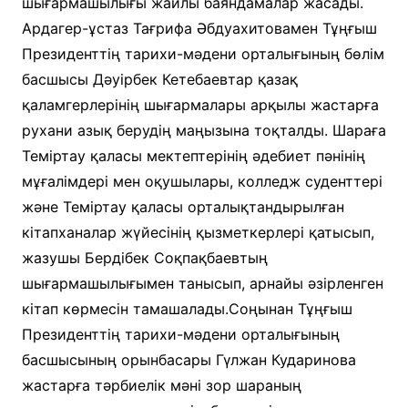
шығармашылығы жайлы баяндамалар жасады.
Ардагер-ұстаз Тағрифа Әбдуахитовамен Тұңғыш
Президенттің тарихи-мәдени орталығының бөлім
басшысы Дәуірбек Кетебаевтар қазақ
қаламгерлерінің шығармалары арқылы жастарға
рухани азық берудің маңызына тоқталды. Шараға
Теміртау қаласы мектептерінің әдебиет пәнінің
мұғалімдері мен оқушылары, колледж суденттері
және Теміртау қаласы орталықтандырылған
кітапханалар жүйесінің қызметкерлері қатысып,
жазушы Бердібек Соқпақбаевтың
шығармашылығымен танысып, арнайы әзірленген
кітап көрмесін тамашалады.Соңынан Тұңғыш
Президенттің тарихи-мәдени орталығының
басшысының орынбасары Гүлжан Кударинова
жастарға тәрбиелік мәні зор шараның