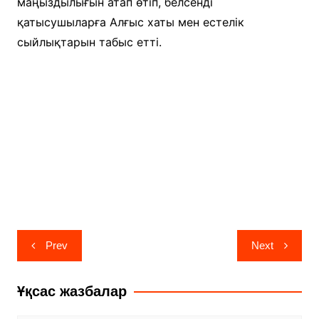
маңыздылығын атап өтіп, белсенді
қатысушыларға Алғыс хаты мен естелік
сыйлықтарын табыс етті.
Навигация
Prev
Next
по
записям
Ұқсас жазбалар