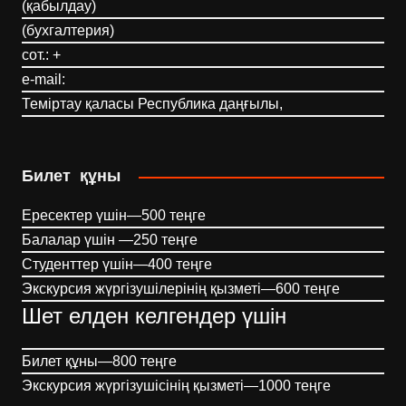
(қабылдау)
(бухгалтерия)
сот.: +
e-mail:
Теміртау қаласы Республика даңғылы,
Билет құны
Ересектер үшін—500 теңге
Балалар үшін —250 теңге
Студенттер үшін—400 теңге
Экскурсия жүргізушілерінің қызметі—600 теңге
Шет елден келгендер үшін
Билет құны—800 теңге
Экскурсия жүргізушісінің қызметі—1000 теңге