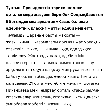
Тұңғыш Президенттің тарихи-мәдени
орталығында жазушы Бердібек Соқпақбаевтың
95 жылдығына арналған «Қазақ балалар
әдебиетінің классигі» атты әдеби кеш өтті.
Тағлымды шараның басты мақсаты —
жазушының шығармалары арқылы жас ұрпақты
отансүйгіштікке, шыншылдыққа, адалдыққа
тәрбиелеу. Жастарды қазақ әдебиетінің
классиктерінің шығармаларымен таныстыру
арқылы кітап оқуға шақыру мен рухани жағынан
байыту болып табылды. Әдеби кеште Теміртау
қаласының 21 орта мектебінің мұғалімі Ботагөз
Ниханбаева мен Теміртау орталықтандырылған
кітапханалар жүйесінің кітапханашысы Данагүл
Умирбаеваларбелгілі жазушының