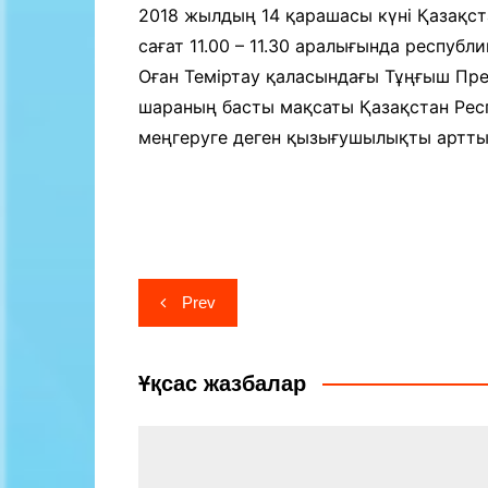
Байланыс
2018 жылдың 14 қарашасы күні Қазақст
сағат 11.00 – 11.30 аралығында респ
Оған Теміртау қаласындағы Тұңғыш Пре
шараның басты мақсаты Қазақстан Респуб
меңгеруге деген қызығушылықты артты
Навигация
Prev
по
записям
Ұқсас жазбалар