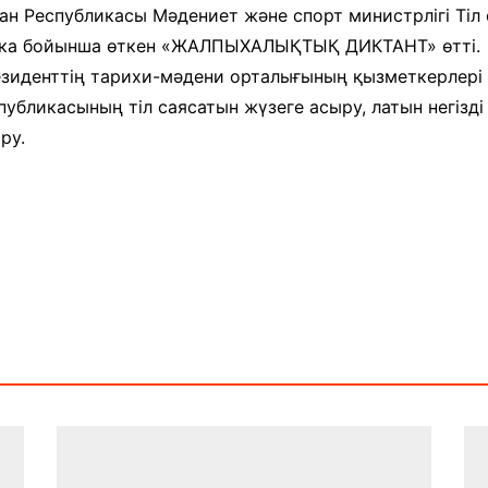
және экспозициялық-
ан Республикасы Мәдениет және спорт министрлігі Ті
Уақыт ағымында
көрмені қамтамасыз ету
ублика бойынша өткен «ЖАЛПЫХАЛЫҚТЫҚ ДИКТАНТ» өтті.
бөлімі
Қазақстан жолы
зиденттің тарихи-мәдени орталығының қызметкерлері д
«Дәстүр мен ғұрып» залы
ликасының тіл саясатын жүзеге асыру, латын негізді қаз
ру.
Спорттық даңқ залы
Сызба