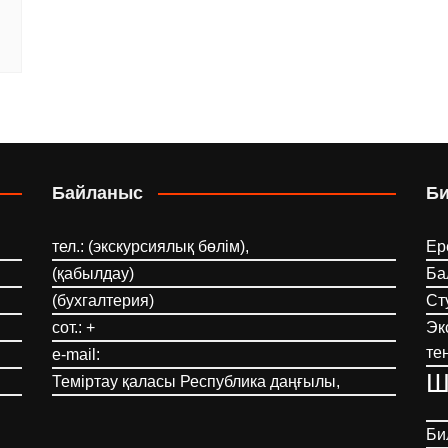
Байланыс
Б
тел.: (экскурсиялық бөлім),
Ер
(қабылдау)
Ба
(бухгалтерия)
Ст
сот.: +
Эк
те
e-mail:
Ш
Теміртау қаласы Республика даңғылы,
Би