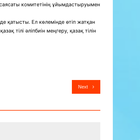
л саясаты комитетінің ұйымдастыруымен
е қатысты. Ел көлемінде өтіп жатқан
ақ тілі әліпбиін меңгеру, қазақ тілін
Next