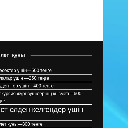
илет құны
есектер үшін—500 теңге
лалар үшін —250 теңге
уденттер үшін—400 теңге
скурсия жүргізушілерінің қызметі—600
ңге
ет елден келгендер үшін
лет құны—800 теңге