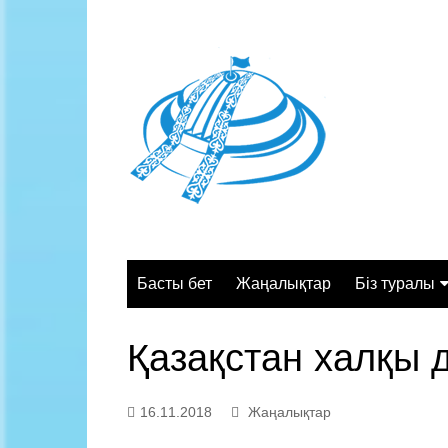
Skip
to
content
Басты бет
Жаңалықтар
Біз туралы
Жалпы сипа
Қазақстан халқы 
Құрылымы
Қызмет орт
16.11.2018
Жаңалықтар
Жұмыс кесте