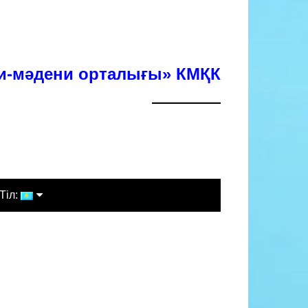
хи-мәдени орталығы» КМҚК
Тіл:
Қазақша
Русский
English