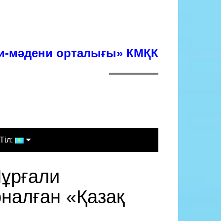
хи-мәдени орталығы» КМҚК
Тіл:
Қазақша
Нұрғали
Русский
налған «Қазақ
English