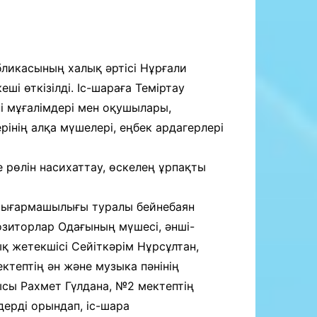
ликасының халық әртісі Нұрғали
і өткізілді. Іс-шараға Теміртау
ні мұғалімдері мен оқушылары,
рінің алқа мүшелері, еңбек ардагерлері
е рөлін насихаттау, өскелең ұрпақты
 шығармашылығы туралы бейнебаян
озиторлар Одағының мүшесі, әнші-
қ жетекшісі Сейіткәрім Нұрсұлтан,
тептің ән және музыка пәнінің
ысы Рахмет Гүлдана, №2 мектептің
ерді орындап, іс-шара