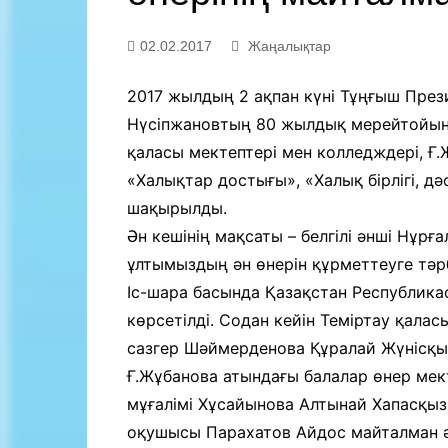
Байланыс
02.02.2017
Жаңалықтар
2017 жылдың 2 ақпан күні Тұңғыш През
Нүсіпжановтың 80 жылдық мерейтойына а
қаласы мектептері мен колледждері, Ғ.
«Халықтар достығы», «Халық бірлігі, д
шақырылды.
Ән кешінің мақсаты – белгілі әнші Нұр
ұлтымыздың ән өнерін құрметтеуге тәр
Іс-шара басында Қазақстан Республик
көрсетілді. Содан кейін Теміртау қала
сазгер Шәймерденова Құралай Жүнісқыз
Ғ.Жұбанова атындағы балалар өнер мек
мұғалімі Хұсайынова Алтынай Хапасқыз
оқушысы Парахатов Айдос майталман ә