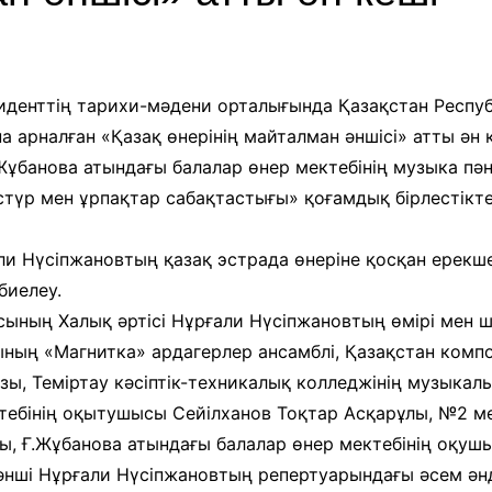
және экспозициялық-
Уақыт ағымында
көрмені қамтамасыз ету
бөлімі
Қазақстан жолы
«Дәстүр мен ғұрып» залы
иденттің тарихи-мәдени орталығында Қазақстан Респуб
рналған «Қазақ өнерінің майталман әншісі» атты ән кеш
Спорттық даңқ залы
Жұбанова атындағы балалар өнер мектебінің музыка пә
Сызба
әстүр мен ұрпақтар сабақтастығы» қоғамдық бірлестікте
ғали Нүсіпжановтың қазақ эстрада өнеріне қосқан ерекш
биелеу.
асының Халық әртісі Нұрғали Нүсіпжановтың өмірі мен
сының «Магнитка» ардагерлер ансамблі, Қазақстан комп
ы, Теміртау кәсіптік-техникалық колледжінің музыкалы
тебінің оқытушысы Сейілханов Тоқтар Асқарұлы, №2 мек
ы, Ғ.Жұбанова атындағы балалар өнер мектебінің оқуш
нші Нұрғали Нүсіпжановтың репертуарындағы әсем әнд