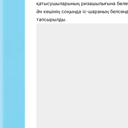
қатысушыларының ризашылығына бөлен
Ән кешінің соңында іс-шараның белсе
тапсырылды.