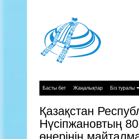
Skip
to
content
Басты бет
Жаңалықтар
Біз туралы
Жалпы сипа
Қазақстан Респуб
Құрылымы
Нүсіпжановтың 80
Қызмет орт
Жұмыс кесте
өнерінің майталма