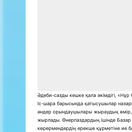
Әдеби-сазды кешке қала әкімдігі, «Нұр
Іс-шара барысында қатысушылар назар
әндер орындаушылары жыраудың өмір, а
жырлады. Өнерпаздардың ішінде Базар
көрермендердің ерекше құрметіне ие б