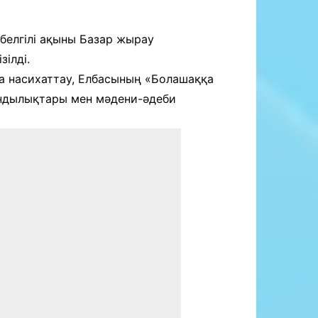
белгілі ақыны Базар жырау
ілді.
 насихаттау, Елбасының «Болашаққа
ұндылықтары мен мәдени-әдеби