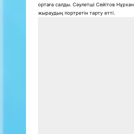
ортаға салды. Сәулетші Сейітов Нұрха
жыраудың портретін тарту етті.