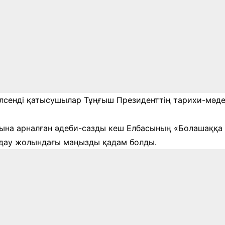
елсенді қатысушылар Тұңғыш Президенттің тарихи-мәд
на арналған әдеби-сазды кеш Елбасының «Болашаққа 
дау жолындағы маңызды қадам болды.