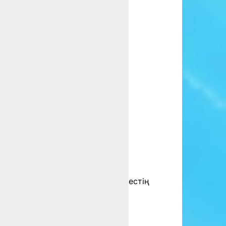
естің