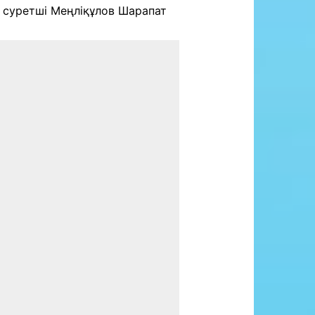
, суретші Меңліқұлов Шарапат