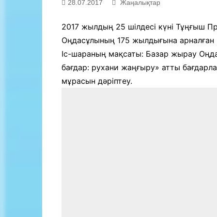
28.07.2017
Жаңалықтар
Байланыс
2017 жылдың 25 шілдесі күні Тұңғыш П
Оңдасұлының 175 жылдығына арналған «
Іс-шараның мақсаты: Базар жырау Оңд
бағдар: рухани жаңғыру» атты бағдар
мұрасын дәріптеу.