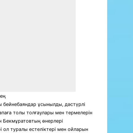
кең
 бейнебаяндар ұсынылды, дәстүрлі
апаға толы толғаулары мен термелерін
н Бекмұратовтың өнерлері
 ол туралы естеліктері мен ойларын