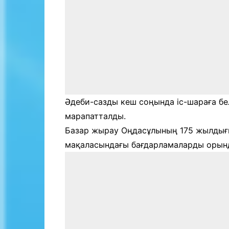
Әдеби-сазды кеш соңында іс-шараға б
марапатталды.
Базар жырау Оңдасұлының 175 жылдығы
мақаласындағы бағдарламаларды орын