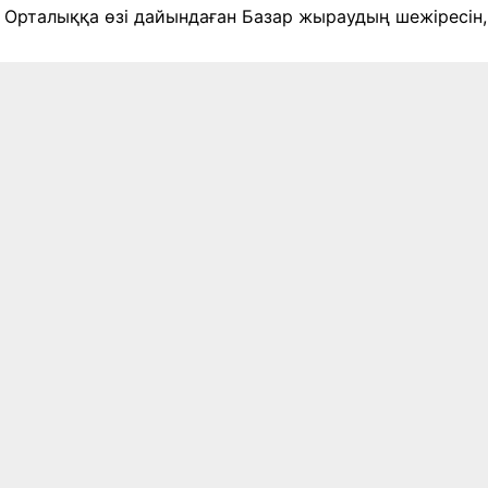
н Орталыққа өзі дайындаған Базар жыраудың шежіресін