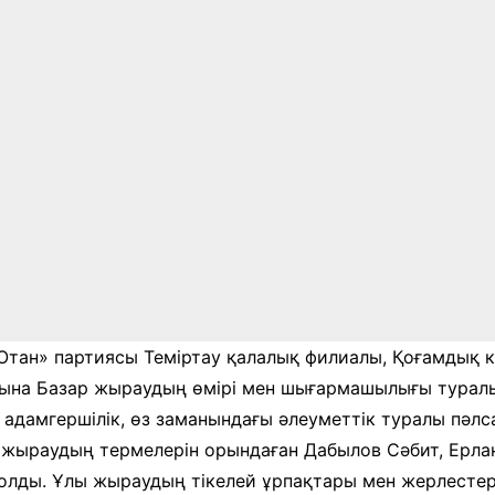
 Отан» партиясы Теміртау қалалық филиалы, Қоғамдық 
ына Базар жыраудың өмірі мен шығармашылығы туралы
дамгершілік, өз заманындағы әлеуметтік туралы пәлс
 жыраудың термелерін орындаған Дабылов Сәбит, Ерла
олды. Ұлы жыраудың тікелей ұрпақтары мен жерлестері