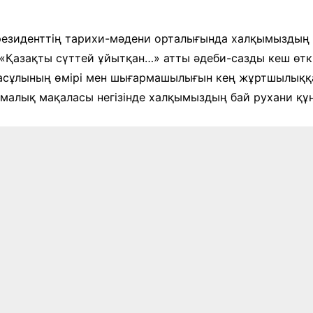
және экспозициялық-
Уақыт ағымында
көрмені қамтамасыз ету
бөлімі
резиденттің тарихи-мәдени орталығында халқымыздың 
Қазақстан жолы
Қазақты сүттей ұйытқан…» атты әдеби-сазды кеш өткіз
«Дәстүр мен ғұрып» залы
асұлының өмірі мен шығармашылығын кең жұртшылыққа
Спорттық даңқ залы
ламалық мақаласы негізінде халқымыздың бай рухани қ
Сызба