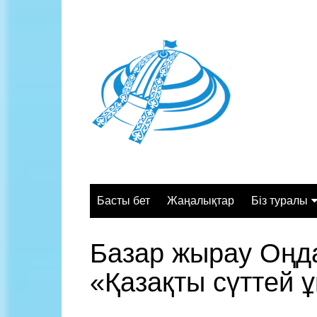
Skip
to
content
Басты бет
Жаңалықтар
Біз туралы
Жалпы сипа
Базар жырау Оңд
Құрылымы
«Қазақты сүттей 
Қызмет орт
Жұмыс кесте