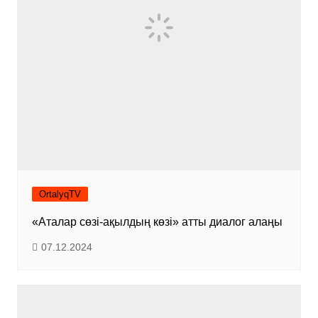
OrtalyqTV
«Аталар сөзі-ақылдың көзі» атты диалог алаңы
07.12.2024