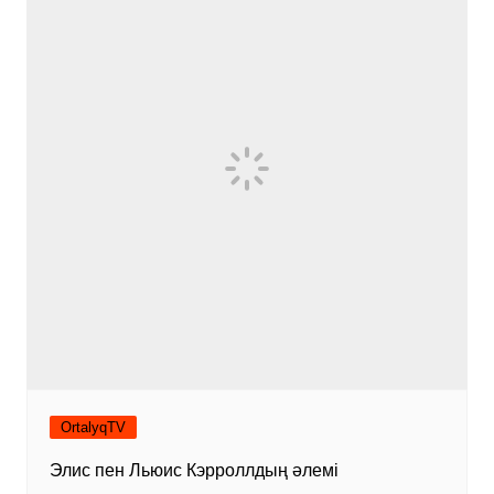
OrtalyqTV
Элис пен Льюис Кэрроллдың әлемі