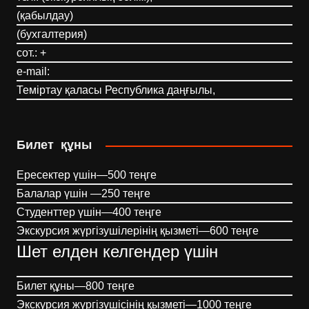
(қабылдау)
(бухгалтерия)
сот.: +
e-mail:
Теміртау қаласы Республика даңғылы,
Билет құны
Ересектер үшін—500 теңге
Балалар үшін —250 теңге
Студенттер үшін—400 теңге
Экскурсия жүргізушілерінің қызметі—600 теңге
Шет елден келгендер үшін
Билет құны—800 теңге
Экскурсия жүргізушісінің қызметі—1000 теңге