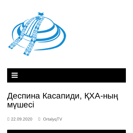
Skip
to
content
Деспина Касапиди, ҚХА-ның
мүшесі
22.09.2020
OrtalyqTV