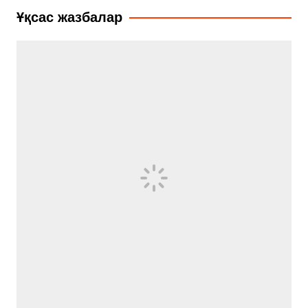
записям
Ұқсас жазбалар