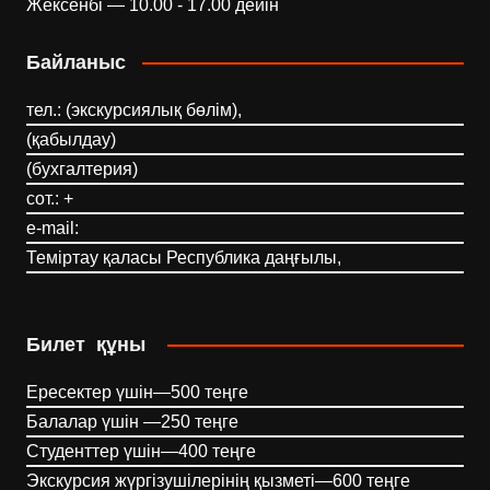
Жексенбі — 10.00 - 17.00 дейін
Байланыс
тел.: (экскурсиялық бөлім),
(қабылдау)
(бухгалтерия)
сот.: +
e-mail:
Теміртау қаласы Республика даңғылы,
Билет құны
Ересектер үшін—500 теңге
Балалар үшін —250 теңге
Студенттер үшін—400 теңге
Экскурсия жүргізушілерінің қызметі—600 теңге