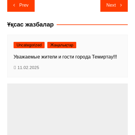
Навигация
Prev
Next
по
записям
Ұқсас жазбалар
Uncategorized
Жаңалықтар
Уважаемые жители и гости города Темиртау!!!
11.02.2025