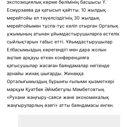
экспозициялық көрме бөлімінің басшысы Ү.
Есмұрзаева да қатысып қайтты. 10 жылдық
мерейтойы ел тәуелсіздігінің 30 жылдық
мерейтойымен тұспа-тұс келіп отырған Орталық
ұжымының атынан ұйымдастырушыларға естелік
сыйлықтарын табыс етті. Ұйымдастырушылар
Елбасымыздың көрегендігі мен дара жолын
әңгіме арқауы еткен конференцияға
қатысушылар жасаған баяндамалар негізінде
арнайы жинақ шығарды. Жинаққа
Орталығымыздың бұрынғы ғылыми қызметкері
марқұм Қуатбек Әйімбетұлы Мәмбетовтың
«Рухани жаңғыру-саяси және экономикалық
жаңғыруларлың өзегі» атты баяндамасы енген.