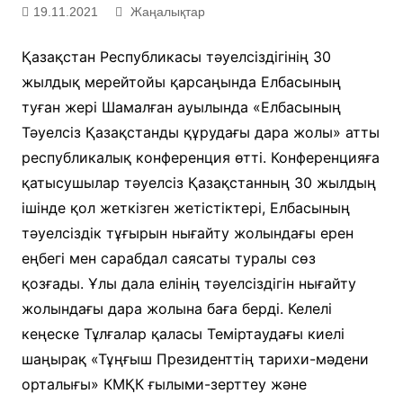
19.11.2021
Жаңалықтар
Қазақстан Республикасы тәуелсіздігінің 30
жылдық мерейтойы қарсаңында Елбасының
туған жері Шамалған ауылында «Елбасының
Тәуелсіз Қазақстанды құрудағы дара жолы» атты
республикалық конференция өтті. Конференцияға
қатысушылар тәуелсіз Қазақстанның 30 жылдың
ішінде қол жеткізген жетістіктері, Елбасының
тәуелсіздік тұғырын нығайту жолындағы ерен
еңбегі мен сарабдал саясаты туралы сөз
қозғады. Ұлы дала елінің тәуелсіздігін нығайту
жолындағы дара жолына баға берді. Келелі
кеңеске Тұлғалар қаласы Теміртаудағы киелі
шаңырақ «Тұңғыш Президенттің тарихи-мәдени
орталығы» КМҚК ғылыми-зерттеу және